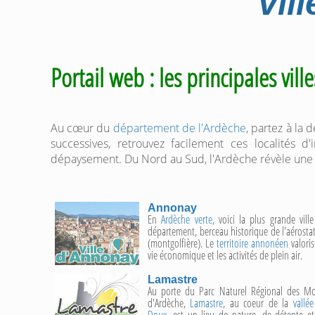
Vil
Portail web : les principales vill
Au cœur du
département de l'Ardèche
, partez à la 
successives, retrouvez facilement ces localités 
dépaysement. Du Nord au Sud, l'Ardèche révèle une g
Annonay
En
Ardèche verte
, voici la plus grande vill
département, berceau historique de l'aérosta
(montgolfière). Le
territoire annonéen
valoris
vie économique et les activités de plein air.
Lamastre
Au porte du Parc Naturel Régional des M
d'Ardèche,
Lamastre
, au coeur de la
vallé
Doux
, est un lieu de nature, de détente e