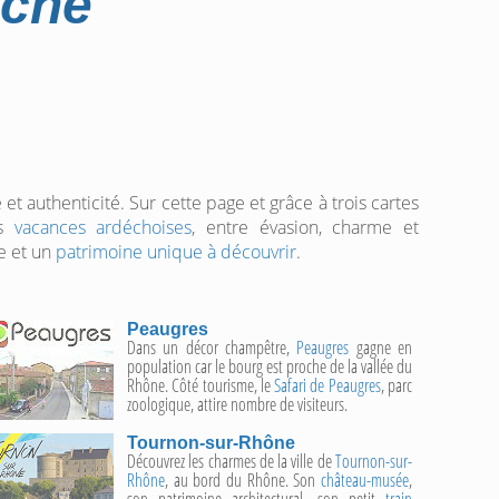
èche
 et authenticité. Sur cette page et grâce à trois cartes
es
vacances ardéchoises
, entre évasion, charme et
e et un
patrimoine unique à découvrir
.
Peaugres
Dans un décor champêtre,
Peaugres
gagne en
population car le bourg est proche de la vallée du
Rhône. Côté tourisme, le
Safari de Peaugres
, parc
zoologique, attire nombre de visiteurs.
Tournon-sur-Rhône
Découvrez les charmes de la ville de
Tournon-sur-
Rhône
, au bord du Rhône. Son
château-musée
,
son patrimoine architectural, son petit
train