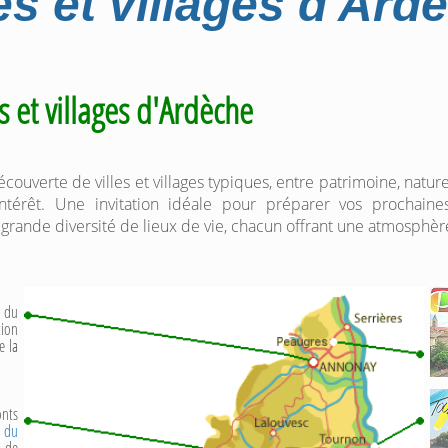
les et villages d'Ard
es et villages d'Ardèche
découverte de villes et villages typiques, entre patrimoine, nature
d'intérêt. Une invitation idéale pour préparer vos prochain
rande diversité de lieux de vie, chacun offrant une atmosphèr
e du
tion
e la
onts
e du
t de