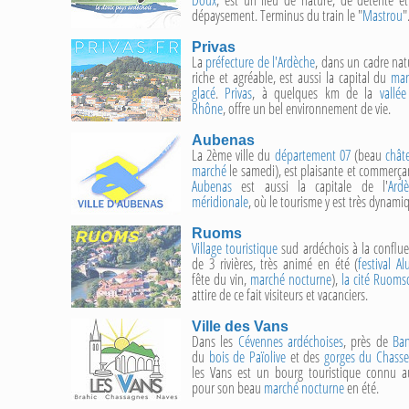
dépaysement. Terminus du train le "
Mastrou
"
Privas
La
préfecture de l'Ardèche
, dans un cadre nat
riche et agréable, est aussi la capital du
mar
glacé
.
Privas
, à quelques km de la
vallé
Rhône
, offre un bel environnement de vie.
Aubenas
La 2ème ville du
département 07
(beau
chât
marché
le samedi), est plaisante et commerça
Aubenas
est aussi la capitale de l'
Ard
méridionale
, où le tourisme y est très dynami
Ruoms
Village touristique
sud ardéchois à la conflu
de 3 rivières, très animé en été (
festival Al
fête du vin,
marché nocturne
),
la cité Ruoms
attire de ce fait visiteurs et vacanciers.
Ville des Vans
Dans les
Cévennes ardéchoises
, près de
Ba
du
bois de Païolive
et des
gorges du Chasse
les Vans est un bourg touristique connu a
pour son beau
marché nocturne
en été.