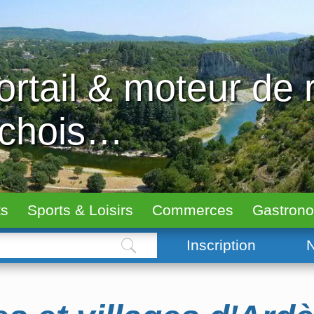
ortail & moteur de
échois…
ts
Sports & Loisirs
Commerces
Gastron
Inscription
N