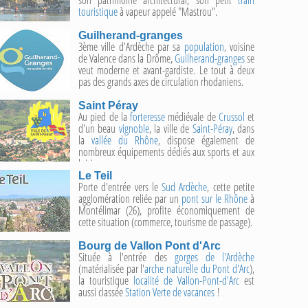
touristique
à vapeur appelé "Mastrou".
Guilherand-granges
3ème ville d'Ardèche par sa
population
, voisine
de Valence dans la Drôme,
Guilherand-granges
se
veut moderne et avant-gardiste. Le tout à deux
pas des grands axes de circulation rhodaniens.
Saint Péray
Au pied de la
forteresse
médiévale de
Crussol
et
d'un beau
vignoble
, la ville de
Saint-Péray
, dans
la
vallée du Rhône
, dispose également de
nombreux équipements dédiés aux sports et aux
loisirs.
Le Teil
Porte d'entrée vers le
Sud Ardèche
, cette petite
agglomération reliée par un
pont sur le Rhône
à
Montélimar (26), profite économiquement de
cette situation (commerce, tourisme de passage).
Bourg de Vallon Pont d'Arc
Située à l'entrée des
gorges de l'Ardèche
(matérialisée par l'
arche naturelle du Pont d'Arc
),
la touristique
localité de Vallon-Pont-d'Arc
est
aussi classée
Station Verte de vacances
!