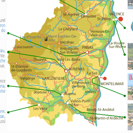
.
urel
ron
e du
eau
,
nte.
èche
que.
ence
una
,
oise
nne
,
zac
,
ussi