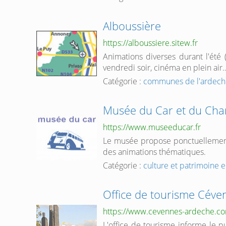
Alboussière
https://alboussiere.sitew.fr
Animations diverses durant l'été 
vendredi soir, cinéma en plein air…
Catégorie :
communes de l'ardech
Musée du Car et du Ch
https://www.museeducar.fr
Le musée propose ponctuelleme
des animations thématiques.
Catégorie :
culture et patrimoine 
Office de tourisme Céve
https://www.cevennes-ardeche.c
L'office de tourisme informe le p