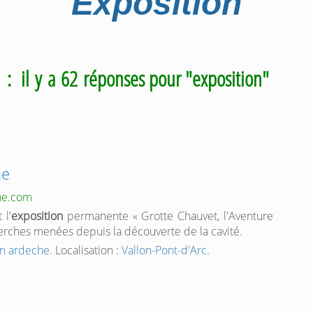
Exposition
m
: il y a 62 réponses pour "exposition"
he
he.com
 l'
exposition
permanente « Grotte Chauvet, l'Aventure
herches menées depuis la découverte de la cavité.
en ardeche
. Localisation :
Vallon-Pont-d'Arc
.