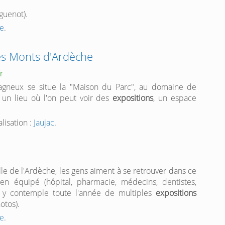
uenot).
e
.
es Monts d'Ardèche
r
tagneux se situe la "Maison du Parc", au domaine de
un lieu où l'on peut voir des
expositions
, un espace
alisation :
Jaujac
.
ille de l'Ardèche, les gens aiment à se retrouver dans ce
n équipé (hôpital, pharmacie, médecins, dentistes,
 y contemple toute l'année de multiples
expositions
otos).
e
.