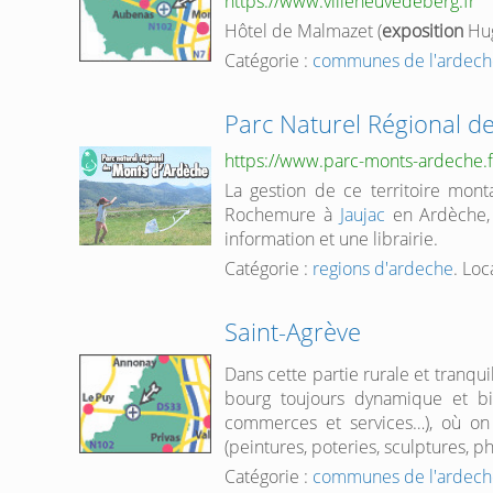
https://www.villeneuvedeberg.fr
Hôtel de Malmazet (
exposition
Hug
Catégorie :
communes de l'ardech
Parc Naturel Régional d
https://www.parc-monts-ardeche.f
La gestion de ce territoire mon
Rochemure à
Jaujac
en Ardèche, 
information et une librairie.
Catégorie :
regions d'ardeche
. Loc
Saint-Agrève
Dans cette partie rurale et tranqu
bourg toujours dynamique et bie
commerces et services…), où on
(peintures, poteries, sculptures, ph
Catégorie :
communes de l'ardech