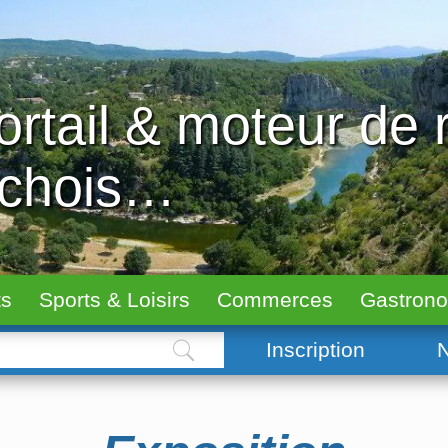
ortail & moteur de
échois…
ts
Sports & Loisirs
Commerces
Gastron
Inscription
N