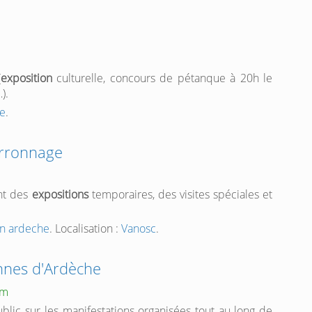
(
exposition
culturelle, concours de pétanque à 20h le
).
e
.
arronnage
nt des
expositions
temporaires, des visites spéciales et
en ardeche
. Localisation :
Vanosc
.
nnes d'Ardèche
om
ublic sur les manifestations organisées tout au long de