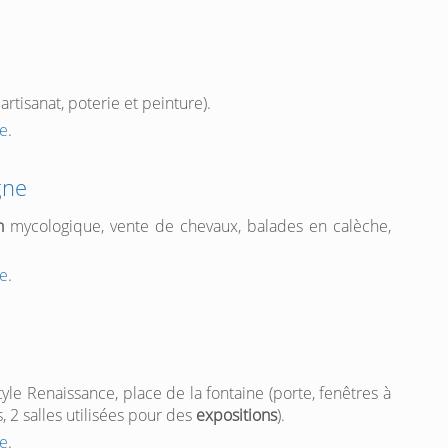
artisanat, poterie et peinture).
e
.
gne
n
mycologique, vente de chevaux, balades en calèche,
e
.
yle Renaissance, place de la fontaine (porte, fenêtres à
, 2 salles utilisées pour des
expositions
).
e
.