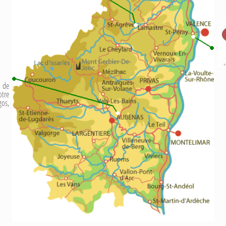
r de
tre
os,