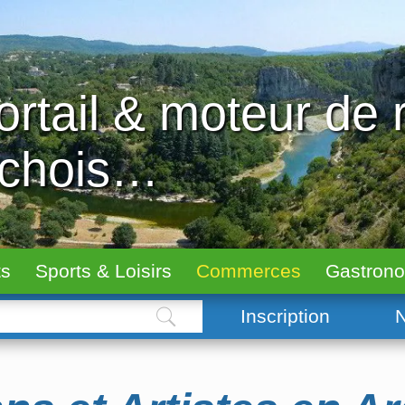
ortail & moteur de
échois…
ts
Sports & Loisirs
Commerces
Gastron
Inscription
N