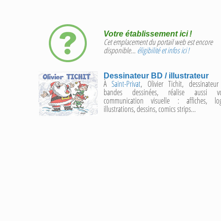
Votre établissement ici !
Cet emplacement du portail web est encore
disponible…
éligibilité et infos ici !
Dessinateur BD / illustrateur
À
Saint-Privat
, Olivier Tichit, dessinateu
bandes dessinées, réalise aussi vo
communication visuelle : affiches, log
illustrations, dessins, comics strips…