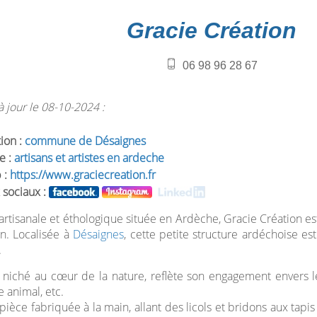
Gracie Création
06 98 96 28 67
 jour le 08-10-2024 :
tion :
commune de Désaignes
e :
artisans et artistes en ardeche
 :
https://www.graciecreation.fr
 sociaux :
 artisanale et éthologique située en Ardèche, Gracie Création e
in. Localisée à
Désaignes
, cette petite structure ardéchoise es
.
r, niché au cœur de la nature, reflète son engagement envers le
e animal, etc.
ièce fabriquée à la main, allant des licols et bridons aux tapi