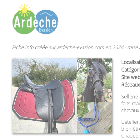
Fiche info créée sur ardeche-evasion.com en 2024 · mise à
Localisa
Catégori
Site web
Réseaux
Sellerie
faits ma
chevaux
L'atelie
bien-êtr
Chaque p