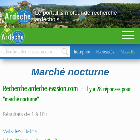
Le portail & moteur de recherche
ardéchois…
Inscription
Nouveautés
Mots-clés
Marché nocturne
Recherche ardeche-evasion.com
: il y a 28 réponses pour
"marché nocturne"
Résultats de 1 à 10 :
Vals-les-Bains
https://www.vals-les-bains.fr