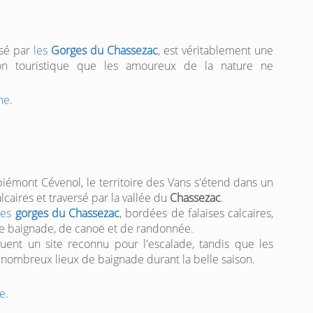
rsé par
les
Gorges du Chassezac
, est véritablement une
tion touristique que les amoureux de la nature ne
he
.
iémont Cévenol, le territoire des Vans s'étend dans un
lcaires et traversé par la vallée du
Chassezac
.
les
gorges du Chassezac
, bordées de falaises calcaires,
 de baignade, de canoë et de randonnée.
uent un site reconnu pour l'escalade, tandis que les
e nombreux lieux de baignade durant la belle saison.
e
.