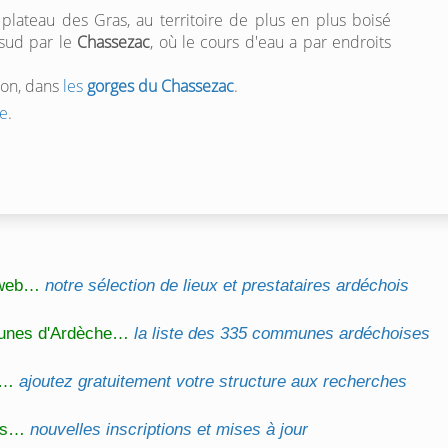
lateau des Gras, au territoire de plus en plus boisé
 sud par le
Chassezac
, où le cours d'eau a par endroits
don, dans
les
gorges du Chassezac
.
e
.
l web…
notre sélection de lieux et prestataires ardéchois
unes d'Ardèche…
la liste des 335 communes ardéchoises
on…
ajoutez gratuitement votre structure aux recherches
és…
nouvelles inscriptions et mises à jour