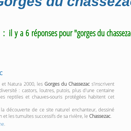
Gorges du chasseza
m
: il y a 6 réponses pour "gorges du chasseza
c
 et Natura 2000, les
Gorges du Chassezac
s'inscrivent
ersité : castors, loutres, putois, plus d'une centaine
es reptiles et chauves‑souris protégées habitent cet
 la découverte de ce site naturel enchanteur, dessiné
 et les tumultes successifs de sa rivière, le
Chassezac
.
he
.