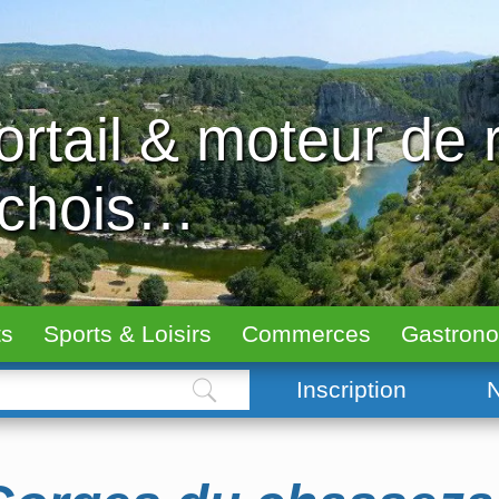
ortail & moteur de
échois…
ts
Sports & Loisirs
Commerces
Gastron
Inscription
N