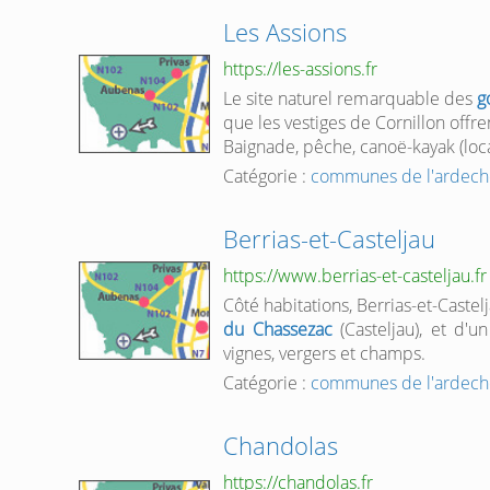
Les Assions
https://les-assions.fr
Le site naturel remarquable des
g
que les vestiges de Cornillon offr
Baignade, pêche, canoë-kayak (loca
Catégorie :
communes de l'ardech
Berrias-et-Casteljau
https://www.berrias-et-casteljau.fr
Côté habitations, Berrias-et-Cast
du Chassezac
(Casteljau), et d'u
vignes, vergers et champs.
Catégorie :
communes de l'ardech
Chandolas
https://chandolas.fr