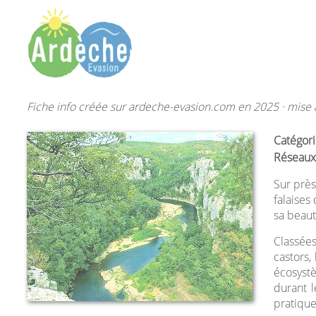
Fiche info créée sur ardeche-evasion.com en 2025 · mise à
Catégori
Réseaux
Sur près
falaises
sa beaut
Classées
castors,
écosystè
durant l
pratiqu