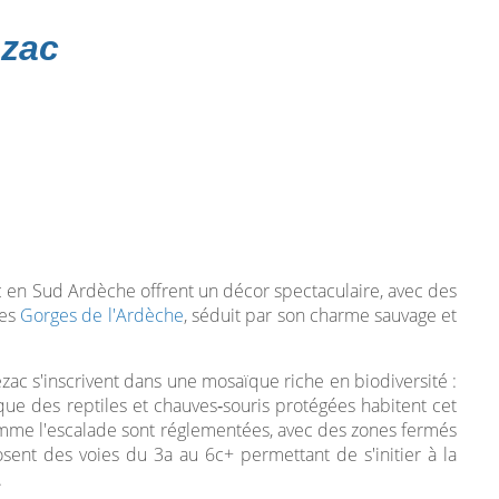
zac
c en Sud Ardèche offrent un décor spectaculaire, avec des
res
Gorges de l'Ardèche
, séduit par son charme sauvage et
ac s'inscrivent dans une mosaïque riche en biodiversité :
i que des reptiles et chauves‑souris protégées habitent cet
comme l'escalade sont réglementées, avec des zones fermés
osent des voies du 3a au 6c+ permettant de s'initier à la
.