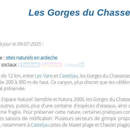
Les Gorges du Chasse
 jour le 09-07-2025 :
e :
sites naturels en ardeche
 sociaux :
 de 12 km, entre
Les Vans
et
Casteljau
, les Gorges du Chasseza
 de 200 à 300 m de haut. Ce canyon, plus discret que les célèb
é préservée.
 Espace Naturel Sensible et Natura 2000, les Gorges du Chassez
 loutres, putois, plus d'une centaine d'espèces d'oiseaux, ains
me fragile. Pour préserver cette nature, certaines pratiques 
es saisons de nidification. Plusieurs secteurs de grimpe prop
e, notamment à
Casteljau
(sites de Mazet plage et Chaulet plage)