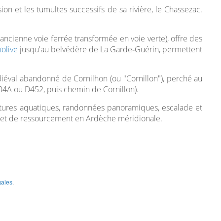
on et les tumultes successifs de sa rivière, le Chassezac.
ancienne voie ferrée transformée en voie verte), offre des
ïolive
jusqu'au belvédère de La Garde‑Guérin, permettent
diéval abandonné de Cornilhon (ou "Cornillon"), perché au
04A ou D452, puis chemin de Cornillon).
entures aquatiques, randonnées panoramiques, escalade et
eu et de ressourcement en Ardèche méridionale.
gales
.