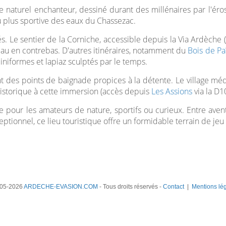
 naturel enchanteur, dessiné durant des millénaires par l'érosi
u plus sportive des eaux du Chassezac.
. Le sentier de la Corniche, accessible depuis la Via Ardèche (
eau en contrebas. D'autres itinéraires, notamment du
Bois de Pa
iniformes et lapiaz sculptés par le temps.
ant des points de baignade propices à la détente. Le village mé
istorique à cette immersion (accès depuis
Les Assions
via la D1
le pour les amateurs de nature, sportifs ou curieux. Entre av
ptionnel, ce lieu touristique offre un formidable terrain de j
05-2026
ARDECHE-EVASION.COM
- Tous droits réservés -
Contact
|
Mentions lé