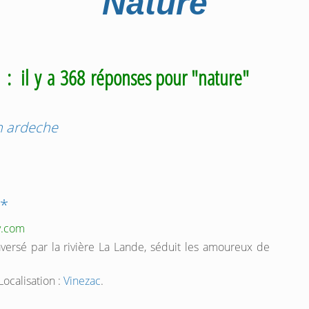
Nature
m
: il y a 368 réponses pour "nature"
n ardeche
**
y.com
versé par la rivière La Lande, séduit les amoureux de
 Localisation :
Vinezac
.