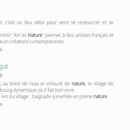
 c'est un lieu idéal pour venir se ressourcer et se
entier "Art et
Nature
" permet à des artistes français et
 leurs créations contemporaines.
e
.
gut
fr
ux, au bord de l'eau et entouré de
nature
, le village de
bourg dynamique où il fait bon vivre.
 km du village : baignade surveillée en pleine
nature
.
e
.