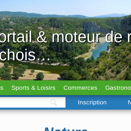
ortail & moteur de
échois…
ts
Sports & Loisirs
Commerces
Gastron
Inscription
N