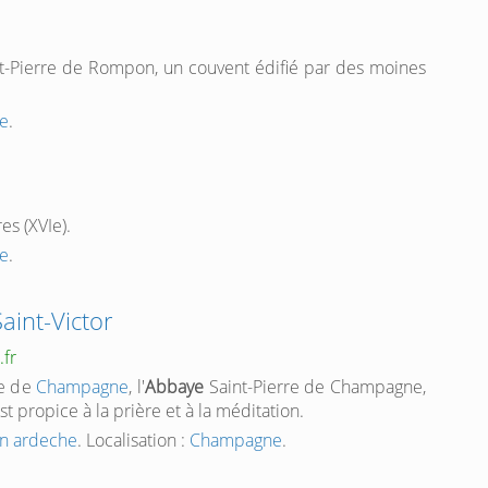
t-Pierre de Rompon, un couvent édifié par des moines
e
.
es (XVIe).
e
.
aint-Victor
.fr
se de
Champagne
, l'
Abbaye
Saint-Pierre de Champagne,
t propice à la prière et à la méditation.
en ardeche
. Localisation :
Champagne
.