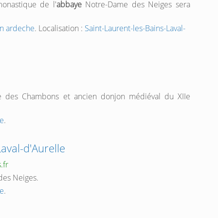
monastique de l'
abbaye
Notre-Dame des Neiges sera
en ardeche
. Localisation :
Saint-Laurent-les-Bains-Laval-
e des Chambons et ancien donjon médiéval du XIIe
e
.
aval-d'Aurelle
.fr
des Neiges.
e
.