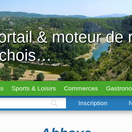
ortail & moteur de
échois…
ts
Sports & Loisirs
Commerces
Gastron
Inscription
N