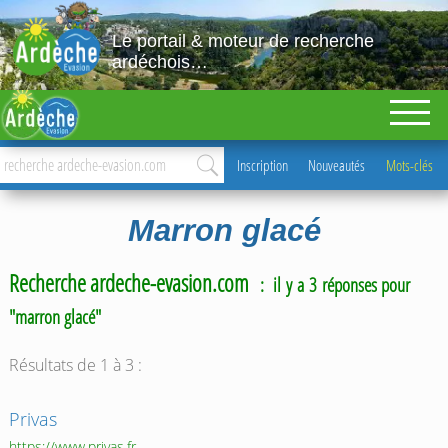
Le portail & moteur de recherche
ardéchois…
Inscription
Nouveautés
Mots-clés
Marron glacé
Recherche ardeche-evasion.com
: il y a 3 réponses pour
"marron glacé"
Résultats de 1 à 3 :
Privas
https://www.privas.fr