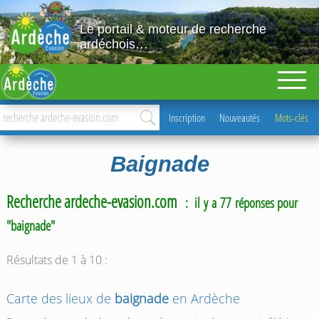
Le portail & moteur de recherche
ardéchois…
Inscription
Nouveautés
Mots-clés
Baignade
Recherche ardeche-evasion.com
: il y a 77 réponses pour
"baignade"
Résultats de 1 à 10 :
Carte des lieux de
baignade
en Ardèche