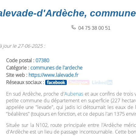
alevade-d'Ardèche, commune
04 75 38 00 51
 jour le 27-06-2025 :
Code postal :
07380
Catégorie :
communes de l'ardeche
Site web :
https://www.lalevade.fr
Réseaux sociaux :
En sud Ardèche, proche d'
Aubenas
et aux confins de trois v
petite commune du département en superficie (227 hectares
appelée une "levade", qui jadis ici détournait les eaux de
"béalières" (toujours en fonction, et ce depuis l'an 1375 envir
Située sur la N102, route principale entre l'Ardèche mérid
d'Ardèche est un lieu de passage incontournable. Cette bo