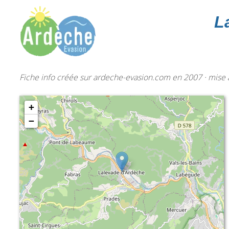
L
Fiche info créée sur ardeche-evasion.com en 2007 · mise à
+
−