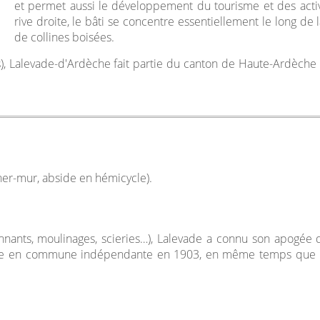
et permet aussi le développement du tourisme et des activi
rive droite, le bâti se concentre essentiellement le long de 
de collines boisées.
), Lalevade-d'Ardèche fait partie du canton de Haute-Ardèche 
her-mur, abside en hémicycle).
tannants, moulinages, scieries…), Lalevade a connu son apogé
érigée en commune indépendante en 1903, en même temps que