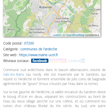
Leaflet
| ©
OpenStreetMap
contributors
Code postal :
07200
Catégorie :
communes de l'ardeche
Site web :
https://www.mairie-ucel.fr
Réseaux sociaux :
Commune sud ardéchoise dans le bassin albenassien, voisine de
Vals-les-Bains
(au nord), elle est traversée par le Sandron, qui
rejoint ici l'Ardèche et forment ensemble de jolis coins de baignade
agrémentés de "gours" (trous creusés par l'eau dans la roche).
Sur la rive gauche de l'Ardèche, la vallée encaissé du Sandron divise
le bourg d'Ucel en deux, séparant les constructions au bord de
l'eau du vieux village perché sur une colline, et où culminent les
ruines d'un château féodal du XIe siècle. Au sud, une autre