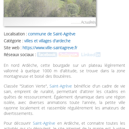
Localisation :
commune de Saint-Agrève
Catégorie :
villes et villages d'ardeche
Site web :
https://www.ville-saintagreve.fr
Réseaux sociaux :
En nord Ardèche, cette bourgade sur un plateau légèrement
vallonné à quelque 1000 m d'altitude, se trouve dans la zone
montagneuse et boisé des Boutières.
Classée "Station Verte",
Saint-Agrève
bénéficie d'un cadre de vie
sain, empreint de ruralité, permettant d'attirer les citadins en
quêtes de ressourcement. Également dynamique dans une région
isolée, avec diverses animations toute l'année, la petite ville
rayonne localement et rassemble régulièrement les amateurs de
divertissements.
Pour découvrir
Saint-Agrève
en Ardèche, et connaitre toutes les
activités qui s'y déroulent, le site internet de la mairie est à votre