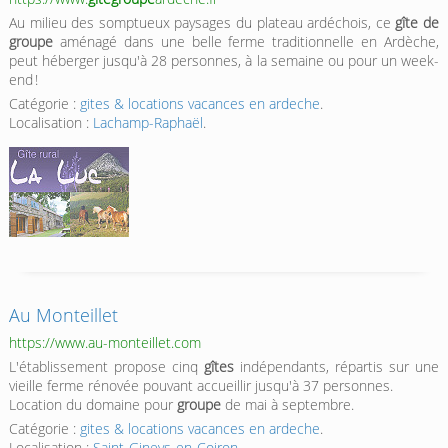
Au milieu des somptueux paysages du plateau ardéchois, ce
gîte de
groupe
aménagé dans une belle ferme traditionnelle en Ardèche,
peut héberger jusqu'à 28 personnes, à la semaine ou pour un week-
end !
Catégorie :
gites & locations vacances en ardeche
.
Localisation :
Lachamp-Raphaël
.
Au Monteillet
https://www.au-monteillet.com
L'établissement propose cinq
gîtes
indépendants, répartis sur une
vieille ferme rénovée pouvant accueillir jusqu'à 37 personnes.
Location du domaine pour
groupe
de mai à septembre.
Catégorie :
gites & locations vacances en ardeche
.
Localisation :
Saint-Gineys-en-Coiron
.