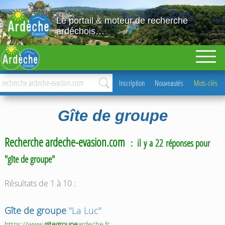
Le portail & moteur de recherche
ardéchois…
Inscription
Nouveautés
Mots-clés
Gîte de groupe
Recherche ardeche-evasion.com
: il y a 22 réponses pour
"gîte de groupe"
Résultats de 1 à 10 :
Gîte de groupe
"La Luc"
https://www.
gitegroupe
ardeche.fr