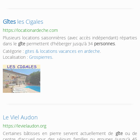
Gîtes
les Cigales
https://locationardeche.com
Plusieurs locations saisonnières (avec accès indépendant) réparties
dans le
gîte
permettent d'héberger jusqu'à 34
personnes
.
Catégorie :
gites & locations vacances en ardeche
.
Localisation :
Grospierres
.
Le Viel Audon
https://levielaudon.org
Certaines bâtisses en pierre servent actuellement de
gîte
ou de
centre d'accueil pour des séjours familles ou groupes (jusqu'à 45