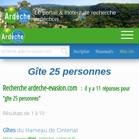
Le portail & moteur de recherche
ardéchois…
Inscription
Nouveautés
Mots-clés
Gîte 25 personnes
Recherche ardeche-evasion.com
: il y a 11 réponses pour
"gîte 25 personnes"
Résultats de 1 à 10 :
Gîtes
du Hameau de Cintenat
https://www.
gites
-ardeche-cintenat.fr