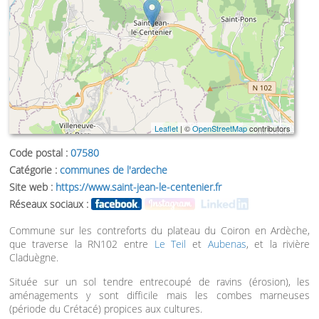
Leaflet
| ©
OpenStreetMap
contributors
Code postal :
07580
Catégorie :
communes de l'ardeche
Site web :
https://www.saint-jean-le-centenier.fr
Réseaux sociaux :
Commune sur les contreforts du plateau du Coiron en Ardèche,
que traverse la RN102 entre
Le Teil
et
Aubenas
, et la rivière
Claduègne.
Située sur un sol tendre entrecoupé de ravins (érosion), les
aménagements y sont difficile mais les combes marneuses
(période du Crétacé) propices aux cultures.