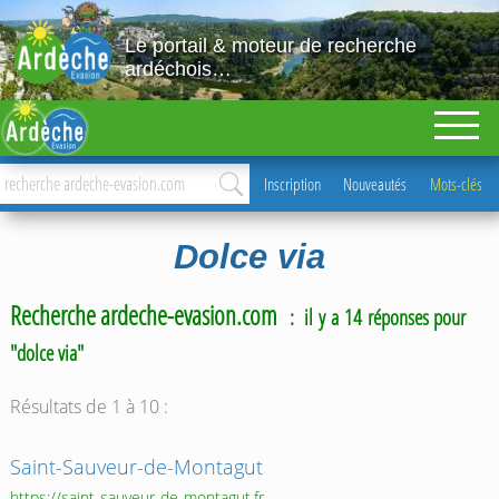
Le portail & moteur de recherche
ardéchois…
Inscription
Nouveautés
Mots-clés
Dolce via
Recherche ardeche-evasion.com
: il y a 14 réponses pour
"dolce via"
Résultats de 1 à 10 :
Saint-Sauveur-de-Montagut
https://saint-sauveur-de-montagut.fr