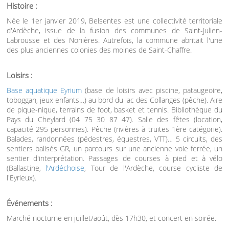
Histoire :
Née le 1er janvier 2019, Belsentes est une collectivité territoriale
d'Ardèche, issue de la fusion des communes de Saint-Julien-
Labrousse et des Nonières. Autrefois, la commune abritait l'une
des plus anciennes colonies des moines de Saint-Chaffre.
Loisirs :
Base aquatique Eyrium
(base de loisirs avec piscine, pataugeoire,
toboggan, jeux enfants…) au bord du lac des Collanges (pêche). Aire
de pique-nique, terrains de foot, basket et tennis. Bibliothèque du
Pays du Cheylard (04 75 30 87 47). Salle des fêtes (location,
capacité 295 personnes). Pêche (rivières à truites 1ère catégorie).
Balades, randonnées (pédestres, équestres, VTT)… 5 circuits, des
sentiers balisés GR, un parcours sur une ancienne voie ferrée, un
sentier d'interprétation. Passages de courses à pied et à vélo
(Ballastine,
l'Ardéchoise
, Tour de l'Ardèche, course cycliste de
l'Eyrieux).
Événements :
Marché nocturne en juillet/août, dès 17h30, et concert en soirée.