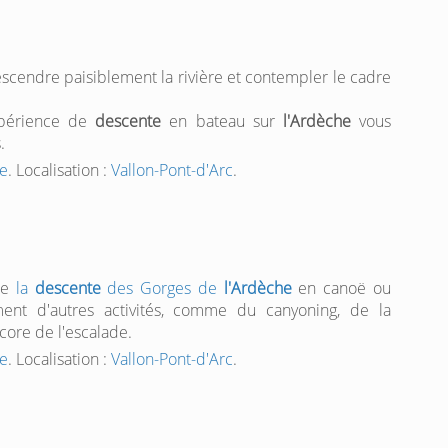
escendre paisiblement la rivière et contempler le cadre
.
expérience de
descente
en bateau sur
l'Ardèche
vous
.
he
. Localisation :
Vallon-Pont-d'Arc
.
de
la
descente
des Gorges de
l'Ardèche
en canoë ou
ment d'autres activités, comme du canyoning, de la
ncore de l'escalade.
he
. Localisation :
Vallon-Pont-d'Arc
.