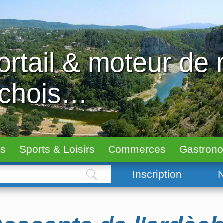
ortail & moteur de
échois…
ts
Sports & Loisirs
Commerces
Gastron
Inscription
N