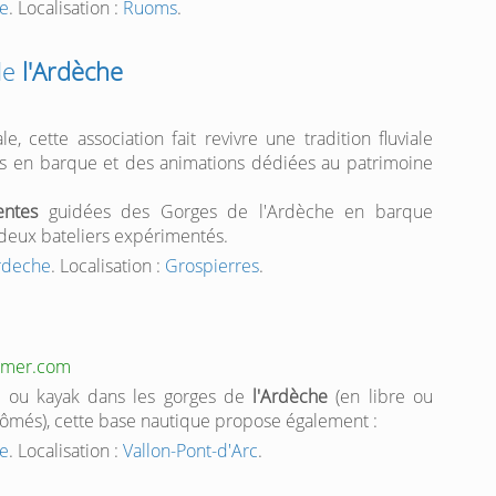
he
. Localisation :
Ruoms
.
de
l'Ardèche
e, cette association fait revivre une tradition fluviale
es en barque et des animations dédiées au patrimoine
entes
guidées des Gorges de l'Ardèche en barque
deux bateliers expérimentés.
ardeche
. Localisation :
Grospierres
.
temer.com
 ou kayak dans les gorges de
l'Ardèche
(en libre ou
més), cette base nautique propose également :
he
. Localisation :
Vallon-Pont-d'Arc
.