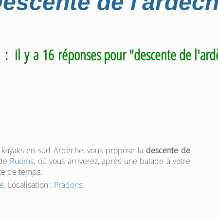
escente de l'ardèc
m
: il y a 16 réponses pour "descente de l'ar
s kayaks en sud Ardèche, vous propose la
descente de
 de
Ruoms
, où vous arriverez, après une balade à votre
nte de temps.
he
. Localisation :
Pradons
.