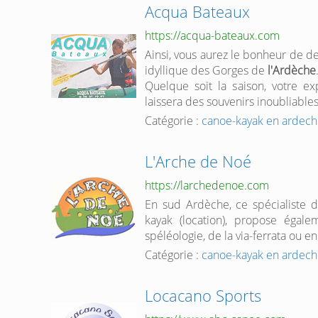
Acqua Bateaux
https://acqua-bateaux.com
Ainsi, vous aurez le bonheur de d
idyllique des Gorges de
l'Ardèche
Quelque soit la saison, votre 
laissera des souvenirs inoubliables
Catégorie :
canoe-kayak en ardec
L'Arche de Noé
https://larchedenoe.com
En sud Ardèche, ce spécialiste 
kayak (location), propose égale
spéléologie, de la via-ferrata ou e
Catégorie :
canoe-kayak en ardec
Locacano Sports