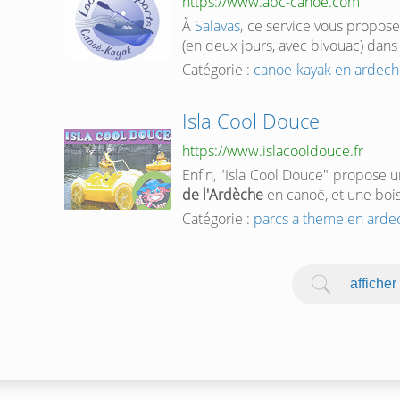
https://www.abc-canoe.com
À
Salavas
, ce service vous propose
(en deux jours, avec bivouac) dans
Catégorie :
canoe-kayak en ardec
Isla Cool Douce
https://www.islacooldouce.fr
Enfin, "Isla Cool Douce" propose 
de l'Ardèche
en canoë, et une boiss
Catégorie :
parcs a theme en arde
afficher