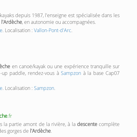
kayaks depuis 1987, l'enseigne est spécialisée dans les
e
l'Ardèche
, en autonomie ou accompagnées.
he
. Localisation :
Vallon-Pont-d'Arc
.
dèche
en canoë/kayak ou une expérience tranquille sur
d-up paddle, rendez-vous à
Sampzon
à la base Cap07
he
. Localisation :
Sampzon
.
che
.fr
 la partie amont de la rivière, à la
descente
complète
des gorges de
l'Ardèche
.