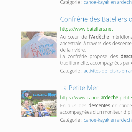
Catégorie :
canoe-kayak en ardec
Confrérie des Bateliers 
https://www.bateliers.net
Au cœur de
l'Ardèche
méridional
ancestrale à travers des descent
de la rivière.
La confrérie propose des
desc
traditionnelle, accompagnées par 
Catégorie :
activites de loisirs en 
La Petite Mer
https://www.canoe-
ardeche
-peti
En plus des
descentes
en canoë
accompagnées d'un moniteur diplô
Catégorie :
canoe-kayak en ardec