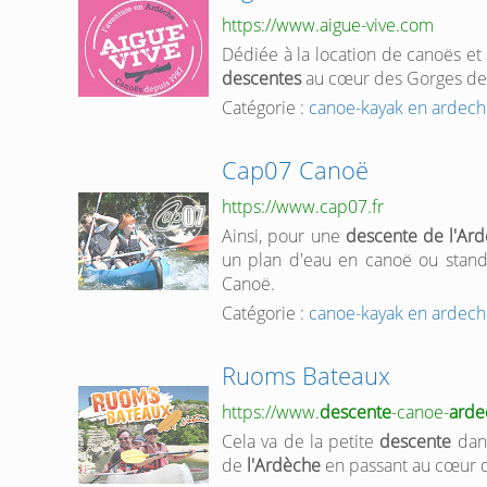
https://www.aigue-vive.com
Dédiée à la location de canoës et 
descentes
au cœur des Gorges d
Catégorie :
canoe-kayak en ardec
Cap07 Canoë
https://www.cap07.fr
Ainsi, pour une
descente de l'Ar
un plan d'eau en canoë ou stan
Canoë.
Catégorie :
canoe-kayak en ardec
Ruoms Bateaux
https://www.
descente
-canoe-
arde
Cela va de la petite
descente
dans
de
l'Ardèche
en passant au cœur 