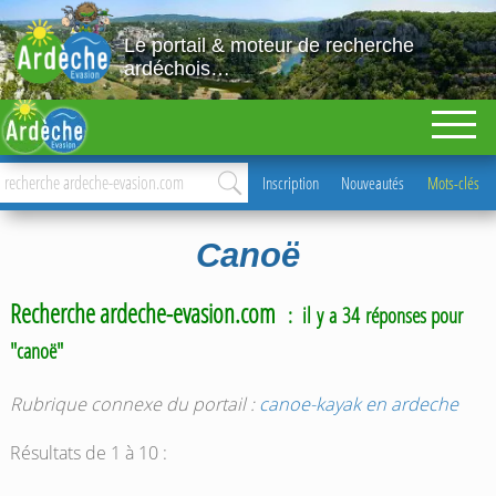
Le portail & moteur de recherche
ardéchois…
Inscription
Nouveautés
Mots-clés
Canoë
Recherche ardeche-evasion.com
: il y a 34 réponses pour
"canoë"
Rubrique connexe du portail :
canoe-kayak en ardeche
Résultats de 1 à 10 :