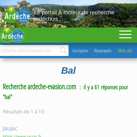
Le portail & moteur de recherche
ardéchois…
Inscription
Nouveautés
Mots-clés
Bal
Recherche ardeche-evasion.com
: il y a 61 réponses pour
"bal"
Résultats de 1 à 10 :
Jaujac
https://www.jaujac.fr