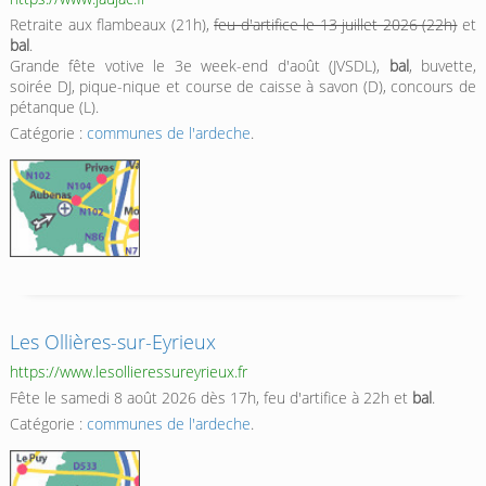
Retraite aux flambeaux (21h),
feu d'artifice le 13 juillet 2026 (22h)
et
bal
.
Grande fête votive le 3e week-end d'août (JVSDL),
bal
, buvette,
soirée DJ, pique-nique et course de caisse à savon (D), concours de
pétanque (L).
Catégorie :
communes de l'ardeche
.
Les Ollières-sur-Eyrieux
https://www.lesollieressureyrieux.fr
Fête le samedi 8 août 2026 dès 17h, feu d'artifice à 22h et
bal
.
Catégorie :
communes de l'ardeche
.