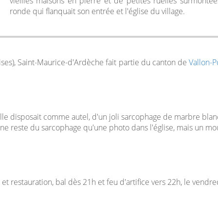
vieilles maisons en pierre et de petites ruelles surmontée
ronde qui flanquait son entrée et l'église du village.
ses), Saint-Maurice-d'Ardèche fait partie du canton de
Vallon-P
elle disposait comme autel, d'un joli sarcophage de marbre blanc 
ne reste du sarcophage qu'une photo dans l'église, mais un mou
et restauration, bal dès 21h et feu d'artifice vers 22h, le vendr