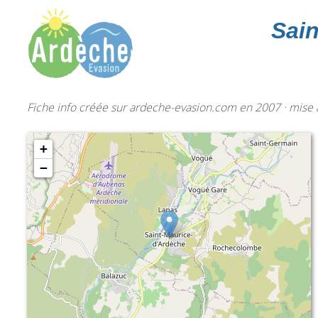
Sai
Fiche info créée sur ardeche-evasion.com en 2007 · mise à
+
−