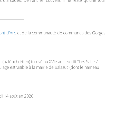
s d'arcades. De l'ancien couvent, il ne reste qu'une tour
ont-d'Arc
et de la communauté de communes des Gorges
(paléochrétien) trouvé au XVIe au lieu-dit "Les Salles".
lage est visible à la mairie de Balazuc (dont le hameau
edi 14 août en 2026.