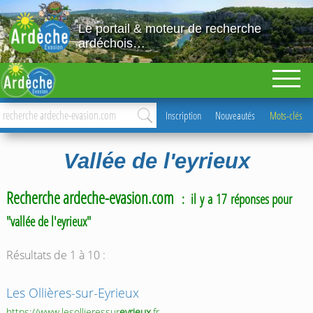
Le portail & moteur de recherche
ardéchois…
Inscription
Nouveautés
Mots-clés
Vallée de l'eyrieux
Recherche ardeche-evasion.com
: il y a 17 réponses pour
"vallée de l'eyrieux"
Résultats de 1 à 10 :
Les Ollières-sur-Eyrieux
https://www.lesollieressur
eyrieux
.fr