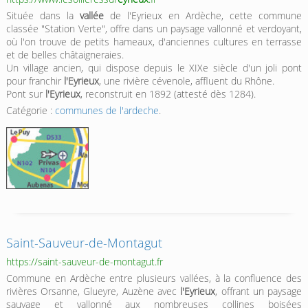
Située dans la
vallée
de l'Eyrieux en Ardèche, cette commune
classée "Station Verte", offre dans un paysage vallonné et verdoyant,
où l'on trouve de petits hameaux, d'anciennes cultures en terrasse
et de belles châtaigneraies.
Un village ancien, qui dispose depuis le XIXe siècle d'un joli pont
pour franchir
l'Eyrieux
, une rivière cévenole, affluent du Rhône.
Pont sur
l'Eyrieux
, reconstruit en 1892 (attesté dès 1284).
Catégorie :
communes de l'ardeche
.
Saint-Sauveur-de-Montagut
https://saint-sauveur-de-montagut.fr
Commune en Ardèche entre plusieurs vallées, à la confluence des
rivières Orsanne, Glueyre, Auzène avec
l'Eyrieux
, offrant un paysage
sauvage et vallonné aux nombreuses collines boisées