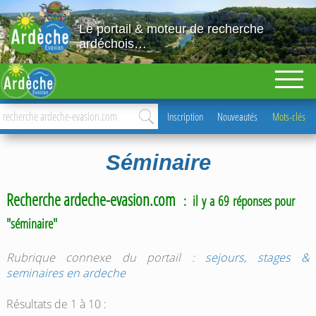
Le portail & moteur de recherche
ardéchois…
Inscription
Nouveautés
Mots-clés
Séminaire
Recherche ardeche-evasion.com
: il y a 69 réponses pour
"séminaire"
Rubrique connexe du portail :
sejours, stages &
seminaires en ardeche
Résultats de 1 à 10 :