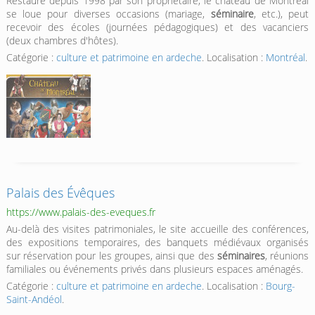
Restauré depuis 1998 par son propriétaire, le château de Montréal
se loue pour diverses occasions (mariage,
séminaire
, etc.), peut
recevoir des écoles (journées pédagogiques) et des vacanciers
(deux chambres d'hôtes).
Catégorie :
culture et patrimoine en ardeche
. Localisation :
Montréal
.
Palais des Évêques
https://www.palais-des-eveques.fr
Au-delà des visites patrimoniales, le site accueille des conférences,
des expositions temporaires, des banquets médiévaux organisés
sur réservation pour les groupes, ainsi que des
séminaires
, réunions
familiales ou événements privés dans plusieurs espaces aménagés.
Catégorie :
culture et patrimoine en ardeche
. Localisation :
Bourg-
Saint-Andéol
.