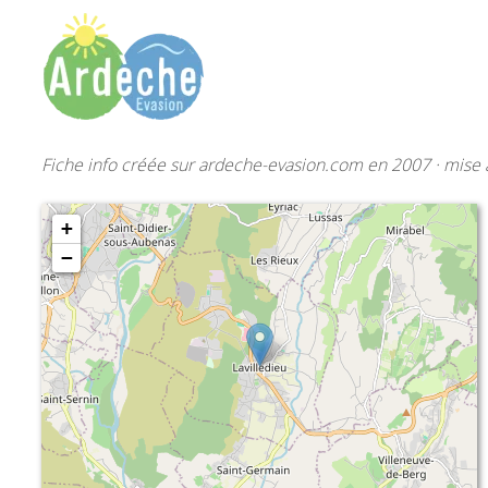
Fiche info créée sur ardeche-evasion.com en 2007 · mise à
+
−