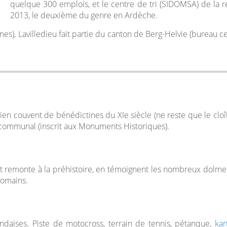
quelque 300 emplois, et le centre de tri (SIDOMSA) de la r
2013, le deuxième du genre en Ardèche.
es), Lavilledieu fait partie du canton de Berg-Helvie (bureau ce
cien couvent de bénédictines du XIe siècle (ne reste que le cl
 communal (inscrit aux Monuments Historiques).
 et remonte à la préhistoire, en témoignent les nombreux dolm
romains.
landaises. Piste de motocross, terrain de tennis, pétanque,
kar