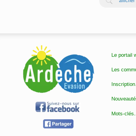
afficher
Le portai
Les comm
Inscripti
Nouveaut
Mots-clé