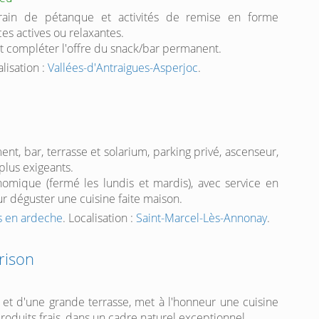
rain de pétanque et activités de remise en forme
es actives ou relaxantes.
t compléter l'offre du snack/bar permanent.
alisation :
Vallées-d'Antraigues-Asperjoc
.
t, bar, terrasse et solarium, parking privé, ascenseur,
s plus exigeants.
omique (fermé les lundis et mardis), avec service en
ur déguster une cuisine faite maison.
s en ardeche
. Localisation :
Saint-Marcel-Lès-Annonay
.
rison
e et d'une grande terrasse, met à l'honneur une cuisine
oduits frais, dans un cadre naturel exceptionnel.