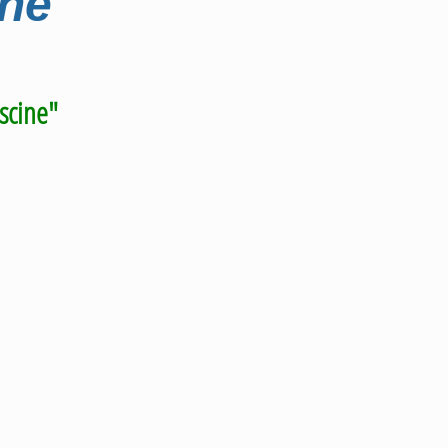
ine
scine"