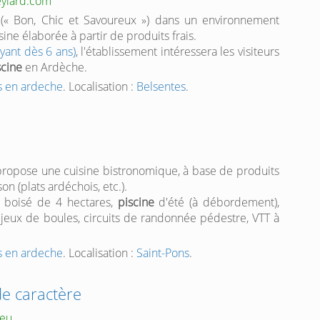
eylard.com
(« Bon, Chic et Savoureux ») dans un environnement
sine élaborée à partir de produits frais.
yant dès 6 ans)
, l'établissement intéressera les visiteurs
scine
en Ardèche.
s en ardeche
. Localisation :
Belsentes
.
ropose une cuisine bistronomique, à base de produits
son (plats ardéchois, etc.).
 boisé de 4 hectares,
piscine
d'été (à débordement),
 jeux de boules, circuits de randonnée pédestre, VTT à
s en ardeche
. Localisation :
Saint-Pons
.
de caractère
.eu