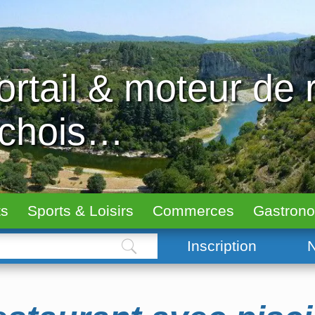
ortail & moteur de
échois…
ts
Sports & Loisirs
Commerces
Gastron
Inscription
N