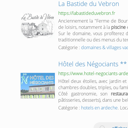
La Bastide du Vebron
https://labastideduvebron.fr
Anciennement la "Ferme de Bourn
de loisirs, notamment à la
piscine
e
Sur le domaine, vous profiterez
traditionnelle ou des menus du ter
Catégorie :
domaines & villages v
Hôtel des Négociants **
https://www.hotel-negociants-ar
Hôtel deux étoiles, avec jardin e
chambres doubles, triples, ou famili
Côté gastronomie, son
restaura
pâtisseries, desserts), dans une be
Catégorie :
hotels en ardeche
. Loc