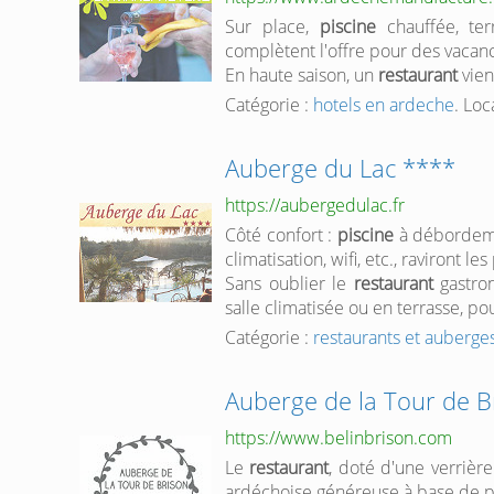
Sur place,
piscine
chauffée, ter
complètent l'offre pour des vacanc
En haute saison, un
restaurant
vien
Catégorie :
hotels en ardeche
. Loc
Auberge du Lac ****
https://aubergedulac.fr
Côté confort :
piscine
à débordemen
climatisation, wifi, etc., raviront le
Sans oublier le
restaurant
gastron
salle climatisée ou en terrasse, po
Catégorie :
restaurants et auberge
Auberge de la Tour de B
https://www.belinbrison.com
Le
restaurant
, doté d'une verrièr
ardéchoise généreuse à base de pr