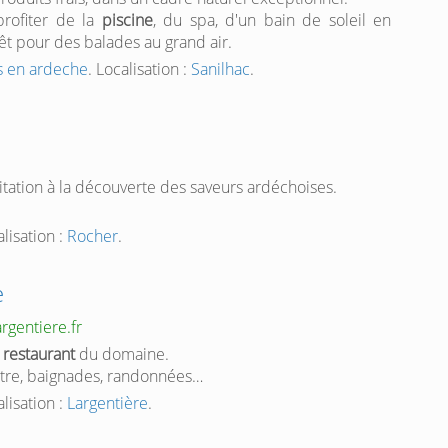
profiter de la
piscine
, du spa, d'un bain de soleil en
êt pour des balades au grand air.
s en ardeche
. Localisation :
Sanilhac
.
m
vitation à la découverte des saveurs ardéchoises.
alisation :
Rocher
.
e
rgentiere.fr
u
restaurant
du domaine.
être, baignades, randonnées…
alisation :
Largentière
.