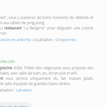
et", vous y passerez de bons moments de détente et
t aux tables de ping-pong.
 du
restaurant
"La Bergerie" pour déguster une cuisine
roir.
acances en ardeche
. Localisation :
Grospierres
.
deche.com
t
piscine
d'été, l'hôtel des négociants vous propose des
ales, avec salle de bain, wc, écran plat et wifi.
nt
vous servira uniquement du fait maison (plats,
lle salle équipée de grandes baies vitrées.
alisation :
Lamastre
.