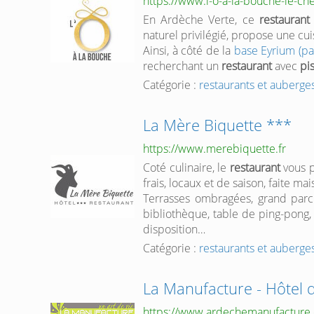
https://www.l-o-a-la-bouche-le-ch
En Ardèche Verte, ce
restaurant
naturel privilégié, propose une cui
Ainsi, à côté de la
base Eyrium (pa
recherchant un
restaurant
avec
pi
Catégorie :
restaurants et auberge
La Mère Biquette ***
https://www.merebiquette.fr
Coté culinaire, le
restaurant
vous p
frais, locaux et de saison, faite mai
Terrasses ombragées, grand parc
bibliothèque, table de ping-pong,
disposition…
Catégorie :
restaurants et auberge
La Manufacture - Hôtel 
https://www.ardechemanufacture