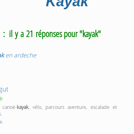
Kayak
m
: il y a 21 réponses pour "kayak"
ak
en ardeche
gut
fr
, canoë-
kayak
, vélo, parcours aventure, escalade et
.
e
.