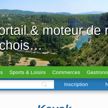
ortail & moteur de
échois…
ts
Sports & Loisirs
Commerces
Gastron
Inscription
N