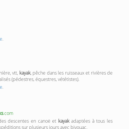
e
.
ière, vtt,
kayak
, pêche dans les ruisseaux et rivières de
lisés (pédestres, équestres, vététistes).
e
.
ks
.com
des descentes en canoë et
kayak
adaptées à tous les
xpéditions sur plusieurs jours avec bivouac.