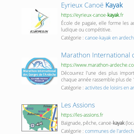
Eyrieux Canoë
Kayak
https://eyrieux-canoe-
kayak
.fr
École de pagaie, elle forme les a
ludique ou compétitive.
Catégorie :
canoe-kayak en ardec
Marathon International 
https://www.marathon-ardeche.c
Découvrez l'une des plus import
chaque année rassemble plus de 1
Catégorie :
activites de loisirs en 
Les Assions
https://les-assions.fr
Baignade, pêche, canoë-
kayak
(loc
Catégorie :
communes de l'ardech