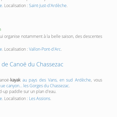
he
. Localisation :
Saint-Just-d'Ardèche
.
m
qui organise notamment à la belle saison, des descentes
he
. Localisation :
Vallon-Pont-d'Arc
.
 de Canoë du Chassezac
canoë-
kayak
au pays des Vans, en sud Ardèche
, vous
que canyon… les Gorges du Chassezac
.
d-up paddle sur un plan d'eau.
he
. Localisation :
Les Assions
.