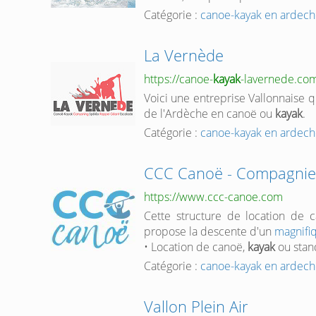
Catégorie :
canoe-kayak en ardec
La Vernède
https://canoe-
kayak
-lavernede.co
Voici une entreprise Vallonnaise 
de l'Ardèche en canoë ou
kayak
.
Catégorie :
canoe-kayak en ardec
CCC Canoë - Compagnie
https://www.ccc-canoe.com
Cette structure de location de 
propose la descente d'un
magnifi
• Location de canoë,
kayak
ou stan
Catégorie :
canoe-kayak en ardec
Vallon Plein Air