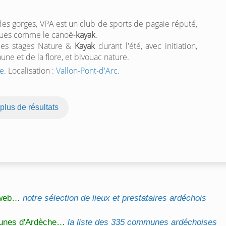
es gorges, VPA est un club de sports de pagaie réputé,
iques comme le canoë-
kayak
.
 des stages Nature &
Kayak
durant l'été, avec initiation,
une et de la flore, et bivouac nature.
he
. Localisation :
Vallon-Pont-d'Arc
.
 plus de résultats
l web…
notre sélection de lieux et prestataires ardéchois
unes d'Ardèche…
la liste des 335 communes ardéchoises