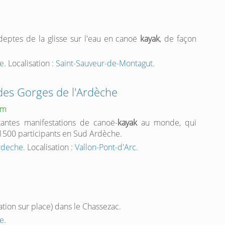
deptes de la glisse sur l'eau en canoë
kayak
, de façon
he
. Localisation :
Saint-Sauveur-de-Montagut
.
des Gorges de l'Ardèche
om
antes manifestations de canoë-
kayak
au monde, qui
500 participants en Sud Ardèche.
ardeche
. Localisation :
Vallon-Pont-d'Arc
.
ation sur place) dans le Chassezac.
e
.