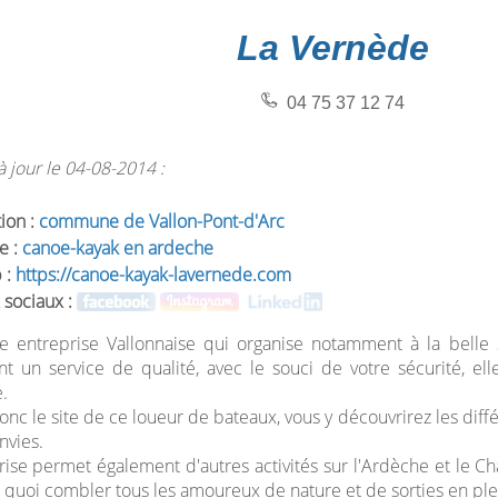
La Vernède
04 75 37 12 74
 jour le 04-08-2014 :
tion :
commune de Vallon-Pont-d'Arc
e :
canoe-kayak en ardeche
 :
https://canoe-kayak-lavernede.com
 sociaux :
ne entreprise Vallonnaise qui organise notamment à la belle
t un service de qualité, avec le souci de votre sécurité, el
e.
donc le site de ce loueur de bateaux, vous y découvrirez les diff
nvies.
rise permet également d'autres activités sur l'Ardèche et le C
quoi combler tous les amoureux de nature et de sorties en plei