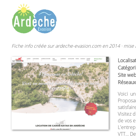
Fiche info créée sur ardeche-evasion.com en 2014 · mise à
Localisa
Catégori
Site web
Réseaux
Voici u
Proposan
satisfair
Visitez 
de vos e
L'entrep
VTT… De 