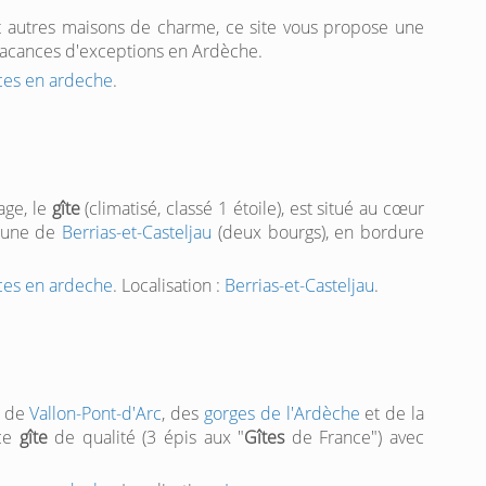
autres maisons de charme, ce site vous propose une
vacances d'exceptions en Ardèche.
nces en ardeche
.
age, le
gîte
(climatisé, classé 1 étoile), est situé au cœur
mmune de
Berrias-et-Casteljau
(deux bourgs), en bordure
nces en ardeche
. Localisation :
Berrias-et-Casteljau
.
m de
Vallon-Pont-d'Arc
, des
gorges de l'Ardèche
et de la
 ce
gîte
de qualité (3 épis aux "
Gîtes
de France") avec