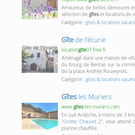
Amoureux de belles demeures et 
sélection de
gîtes
et locations de 
Catégorie :
gites & locations vaca
Gîte
de l'écurie
location
gite
07.free.fr
Aménagé dans une maison de vill
du bourg de Berrias sur la co
de la place Andrée Rouveyrols.
Catégorie :
gites & locations vaca
Gîtes
les Muriers
www.
gites
-les-muriers.com
En sud Ardèche, à moins de 3 k
"Grotte Chauvet 2"
, vous attend
piscine chauffée.