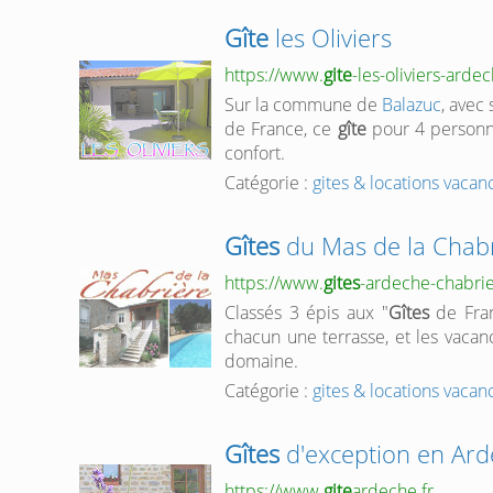
Gîte
les Oliviers
https://www.
gite
-les-oliviers-ardec
Sur la commune de
Balazuc
, avec
de France, ce
gîte
pour 4 personne
confort.
Catégorie :
gites & locations vaca
Gîtes
du Mas de la Chab
https://www.
gites
-ardeche-chabrie
Classés 3 épis aux "
Gîtes
de Fran
chacun une terrasse, et les vacan
domaine.
Catégorie :
gites & locations vaca
Gîtes
d'exception en Ar
https://www.
gite
ardeche.fr