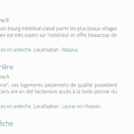
he.fr
 son bourg médiéval classé parmi les plus beaux villages
s est très ouvert sur l'extérieur et offre beaucoup de
nces en ardeche
. Localisation :
Balazuc
.
rière
re.fr
ce", ces logements saisonniers de qualité possèdent
ciers ont en été facilement accès à la belle piscine du
nces en ardeche
. Localisation :
Laurac-en-Vivarais
.
dèche