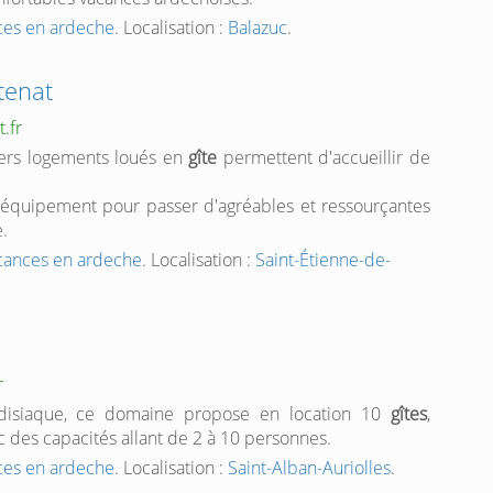
nces en ardeche
. Localisation :
Balazuc
.
tenat
.fr
vers logements loués en
gîte
permettent d'accueillir de
l'équipement pour passer d'agréables et ressourçantes
.
acances en ardeche
. Localisation :
Saint-Étienne-de-
r
adisiaque, ce domaine propose en location 10
gîtes
,
des capacités allant de 2 à 10 personnes.
nces en ardeche
. Localisation :
Saint-Alban-Auriolles
.