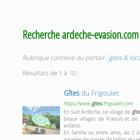
Recherche ardeche-evasion.co
Rubrique connexe du portail :
gites & lo
Résultats de 1 à 10 :
Gîtes
du Frigoulet
https://www.
gites
-frigoulet.com
En Sud Ardèche, ce village de
gît
beaux villages de France) et de 
enfants.
En famille ou entre amis, de 2 à
garantie de passer de belles et c