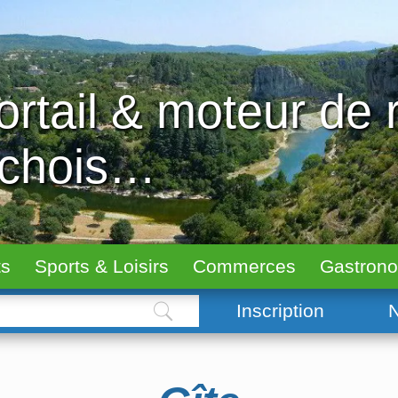
ortail & moteur de
échois…
ts
Sports & Loisirs
Commerces
Gastron
Inscription
N