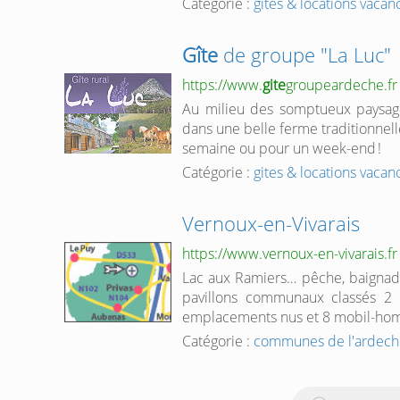
Catégorie :
gites & locations vaca
Gîte
de groupe "La Luc"
https://www.
gite
groupeardeche.fr
Au milieu des somptueux paysag
dans une belle ferme traditionnel
semaine ou pour un week-end !
Catégorie :
gites & locations vaca
Vernoux-en-Vivarais
https://www.vernoux-en-vivarais.fr
Lac aux Ramiers… pêche, baignade
pavillons communaux classés 2 
emplacements nus et 8 mobil-homes
Catégorie :
communes de l'ardech