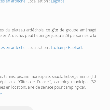
nces en ardeche
. Localisation :
Lagorce
.
es du plateau ardéchois, ce
gîte
de groupe aménagé
le en Ardèche, peut héberger jusqu'à 28 personnes, à la
nces en ardeche
. Localisation :
Lachamp-Raphaël
.
, tennis, piscine municipale, snack, hébergements (13
épis aux "
Gîtes
de France"), camping municipal (32
 en location), aire de service pour camping-car.
e
.