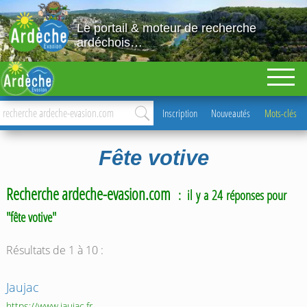
Le portail & moteur de recherche
ardéchois…
Inscription
Nouveautés
Mots-clés
Fête votive
Recherche ardeche-evasion.com
: il y a 24 réponses pour
"fête votive"
Résultats de 1 à 10 :
Jaujac
https://www.jaujac.fr