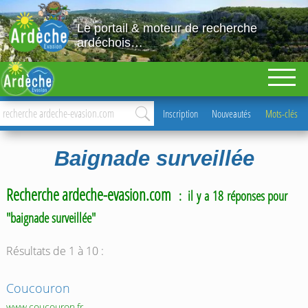
Le portail & moteur de recherche
ardéchois…
Inscription
Nouveautés
Mots-clés
Baignade surveillée
Recherche ardeche-evasion.com
: il y a 18 réponses pour
"baignade surveillée"
Résultats de 1 à 10 :
Coucouron
www.coucouron.fr