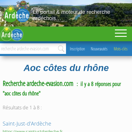
Le portail & moteur de recherche
ardéchois…
Inscription
Nouveautés
Mots-clés
Aoc côtes du rhône
Recherche ardeche-evasion.com
: il y a 8 réponses pour
"aoc côtes du rhône"
Résultats de 1 à 8 :
Saint-Just-d'Ardèche
https://www.saintjustdardeche.fr