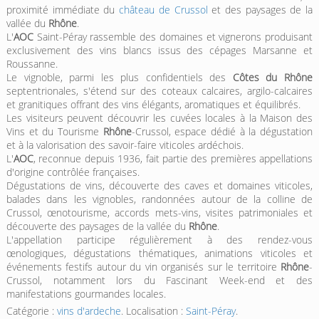
proximité immédiate du
château de Crussol
et des paysages de la
vallée du
Rhône
.
L'
AOC
Saint-Péray rassemble des domaines et vignerons produisant
exclusivement des vins blancs issus des cépages Marsanne et
Roussanne.
Le vignoble, parmi les plus confidentiels des
Côtes du Rhône
septentrionales, s'étend sur des coteaux calcaires, argilo-calcaires
et granitiques offrant des vins élégants, aromatiques et équilibrés.
Les visiteurs peuvent découvrir les cuvées locales à la Maison des
Vins et du Tourisme
Rhône
-Crussol, espace dédié à la dégustation
et à la valorisation des savoir-faire viticoles ardéchois.
L'
AOC
, reconnue depuis 1936, fait partie des premières appellations
d'origine contrôlée françaises.
Dégustations de vins, découverte des caves et domaines viticoles,
balades dans les vignobles, randonnées autour de la colline de
Crussol, œnotourisme, accords mets-vins, visites patrimoniales et
découverte des paysages de la vallée du
Rhône
.
L'appellation participe régulièrement à des rendez-vous
œnologiques, dégustations thématiques, animations viticoles et
événements festifs autour du vin organisés sur le territoire
Rhône
-
Crussol, notamment lors du Fascinant Week-end et des
manifestations gourmandes locales.
Catégorie :
vins d'ardeche
. Localisation :
Saint-Péray
.