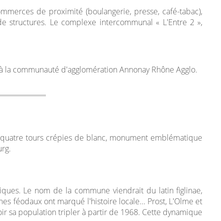
mmerces de proximité (boulangerie, presse, café-tabac),
 de structures. Le complexe intercommunal « L'Entre 2 »,
à la communauté d'agglomération Annonay Rhône Agglo.
es quatre tours crépies de blanc, monument emblématique
urg.
iques. Le nom de la commune viendrait du latin figlinae,
ines féodaux ont marqué l'histoire locale… Prost, L'Olme et
r sa population tripler à partir de 1968. Cette dynamique