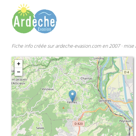
Fiche info créée sur ardeche-evasion.com en 2007 · mise à
+
−