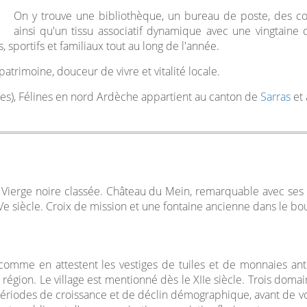
On y trouve une bibliothèque, un bureau de poste, des co
ainsi qu'un tissu associatif dynamique avec une vingtaine
, sportifs et familiaux tout au long de l'année.
atrimoine, douceur de vivre et vitalité locale.
ises), Félines en nord Ardèche appartient au canton de
Sarras
et 
une Vierge noire classée. Château du Mein, remarquable avec s
Ve siècle. Croix de mission et une fontaine ancienne dans le bo
 comme en attestent les vestiges de tuiles et de monnaies ant
a région. Le village est mentionné dès le XIIe siècle. Trois doma
ériodes de croissance et de déclin démographique, avant de voi