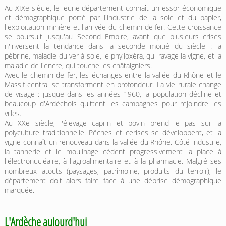
Au XIXe siècle, le jeune département connaît un essor économique
et démographique porté par l'industrie de la soie et du papier,
l'exploitation minière et l'arrivée du chemin de fer. Cette croissance
se poursuit jusqu'au Second Empire, avant que plusieurs crises
n'inversent la tendance dans la seconde moitié du siècle : la
pébrine, maladie du ver à soie, le phylloxéra, qui ravage la vigne, et la
maladie de l'encre, qui touche les châtaigniers.
Avec le chemin de fer, les échanges entre la vallée du Rhône et le
Massif central se transforment en profondeur. La vie rurale change
de visage : jusque dans les années 1960, la population décline et
beaucoup d'Ardéchois quittent les campagnes pour rejoindre les
villes.
Au XXe siècle, l'élevage caprin et bovin prend le pas sur la
polyculture traditionnelle. Pêches et cerises se développent, et la
vigne connaît un renouveau dans la vallée du Rhône. Côté industrie,
la tannerie et le moulinage cèdent progressivement la place à
l'électronucléaire, à l'agroalimentaire et à la pharmacie. Malgré ses
nombreux atouts (paysages, patrimoine, produits du terroir), le
département doit alors faire face à une déprise démographique
marquée.
L'Ardèche aujourd'hui