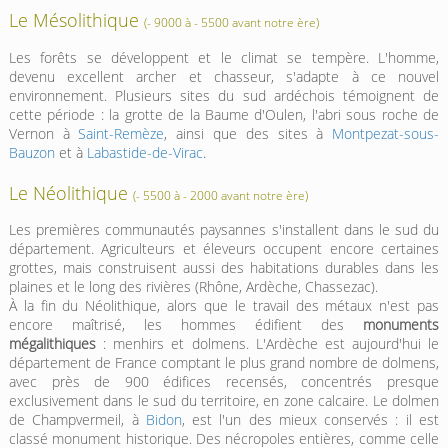
Le Mésolithique
(- 9000 à - 5500 avant notre ère)
Les forêts se développent et le climat se tempère. L'homme,
devenu excellent archer et chasseur, s'adapte à ce nouvel
environnement. Plusieurs sites du sud ardéchois témoignent de
cette période : la grotte de la Baume d'Oulen, l'abri sous roche de
Vernon à
Saint-Remèze
, ainsi que des sites à
Montpezat-sous-
Bauzon
et à
Labastide-de-Virac
.
Le Néolithique
(- 5500 à - 2000 avant notre ère)
Les premières communautés paysannes s'installent dans le sud du
département. Agriculteurs et éleveurs occupent encore certaines
grottes, mais construisent aussi des habitations durables dans les
plaines et le long des rivières (Rhône, Ardèche, Chassezac).
À la fin du Néolithique, alors que le travail des métaux n'est pas
encore maîtrisé, les hommes édifient des
monuments
mégalithiques
: menhirs et dolmens. L'Ardèche est aujourd'hui le
département de France comptant le plus grand nombre de dolmens,
avec près de 900 édifices recensés, concentrés presque
exclusivement dans le sud du territoire, en zone calcaire. Le dolmen
de Champvermeil, à
Bidon
, est l'un des mieux conservés : il est
classé monument historique. Des nécropoles entières, comme celle