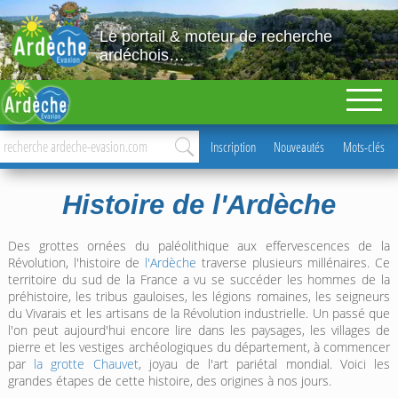
Le portail & moteur de recherche
ardéchois…
Inscription
Nouveautés
Mots-clés
Histoire de l'Ardèche
Des grottes ornées du paléolithique aux effervescences de la
Révolution, l'histoire de
l'Ardèche
traverse plusieurs millénaires. Ce
territoire du sud de la France a vu se succéder les hommes de la
préhistoire, les tribus gauloises, les légions romaines, les seigneurs
du Vivarais et les artisans de la Révolution industrielle. Un passé que
l'on peut aujourd'hui encore lire dans les paysages, les villages de
pierre et les vestiges archéologiques du département, à commencer
par
la grotte Chauvet
, joyau de l'art pariétal mondial. Voici les
grandes étapes de cette histoire, des origines à nos jours.