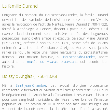
La famille Durand
Originaire du hameau du Bouschet-de-Pranles, la famille Durand
devient l'un des symboles de la résistance protestante en Vivarais
après la révocation de l'édit de Nantes. Pierre Durand (1700-1732),
formé à la théologie à Genève, devient « pasteur du désert » : il
exerce clandestinement son ministère auprès des huguenots
persécutés, avant d'être arrêté et exécuté. Sa sœur Marie Durand
(1711-1776), arrêtée à son tour en 1730, passe près de 38 ans
enfermée à la tour de Constance, à Aigues-Mortes, sans jamais
renier sa foi. Elle reste une figure marquante du protestantisme
français. Leur maison familiale, au
Bouschet-de-Pranles
, abrite
aujourd'hui le
musée du Vivarais protestant
, qui raconte leur
histoire.
Boissy d'Anglas (1756-1826)
Né à
Saint-Jean-Chambre
, cet avocat d'origine protestante
représente le tiers-état du Vivarais aux États généraux de 1789, puis
le département de l'Ardèche à la Convention. Il reste dans l'histoire
pour son sang-froid : président de l'Assemblée lors de l'émeute
populaire du 1er prairial an III, il tient bon face aux insurgés qui
viennent de brandir devant lui la tête d'un député assassiné.