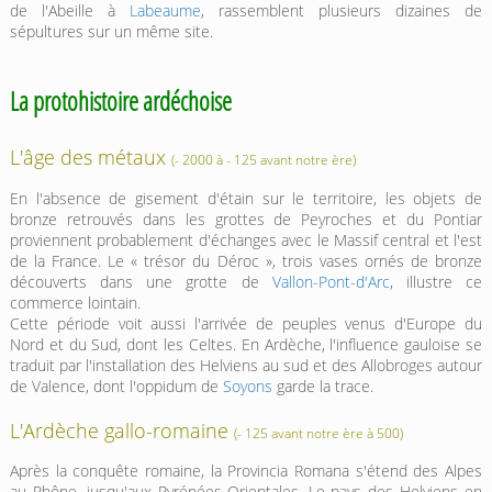
de l'Abeille à
Labeaume
, rassemblent plusieurs dizaines de
sépultures sur un même site.
La protohistoire ardéchoise
L'âge des métaux
(- 2000 à - 125 avant notre ère)
En l'absence de gisement d'étain sur le territoire, les objets de
bronze retrouvés dans les grottes de Peyroches et du Pontiar
proviennent probablement d'échanges avec le Massif central et l'est
de la France. Le « trésor du Déroc », trois vases ornés de bronze
découverts dans une grotte de
Vallon-Pont-d'Arc
, illustre ce
commerce lointain.
Cette période voit aussi l'arrivée de peuples venus d'Europe du
Nord et du Sud, dont les Celtes. En Ardèche, l'influence gauloise se
traduit par l'installation des Helviens au sud et des Allobroges autour
de Valence, dont l'oppidum de
Soyons
garde la trace.
L'Ardèche gallo-romaine
(- 125 avant notre ère à 500)
Après la conquête romaine, la Provincia Romana s'étend des Alpes
au Rhône, jusqu'aux Pyrénées-Orientales. Le pays des Helviens en