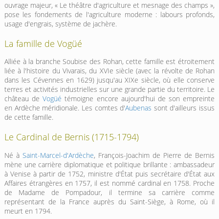
ouvrage majeur, « Le théâtre d'agriculture et mesnage des champs »,
pose les fondements de l'agriculture moderne : labours profonds,
usage d'engrais, système de jachère.
La famille de Vogüé
Alliée à la branche Soubise des Rohan, cette famille est étroitement
liée à l'histoire du Vivarais, du XVIe siècle (avec la révolte de Rohan
dans les Cévennes en 1629) jusqu'au XIXe siècle, où elle conserve
terres et activités industrielles sur une grande partie du territoire. Le
château de
Vogüé
témoigne encore aujourd'hui de son empreinte
en Ardèche méridionale. Les comtes d'
Aubenas
sont d'ailleurs issus
de cette famille.
Le Cardinal de Bernis (1715-1794)
Né à
Saint-Marcel-d'Ardèche
, François-Joachim de Pierre de Bernis
mène une carrière diplomatique et politique brillante : ambassadeur
à Venise à partir de 1752, ministre d'État puis secrétaire d'État aux
Affaires étrangères en 1757, il est nommé cardinal en 1758. Proche
de Madame de Pompadour, il termine sa carrière comme
représentant de la France auprès du Saint-Siège, à Rome, où il
meurt en 1794.