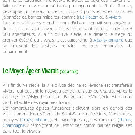
fait partie et devient un véritable prolongement de l'Italie. Rome y
développe un réseau routier structuré : ponts et voies romaines
jalonnées de bornes militaires, comme à
Le Pouzin
ou à
Viviers
.
La cité des Helviens prend le nom d'Alba et connaît son apogée au
IIe siècle après J.-C., avec un théâtre pouvant accueillir près de 3
000 spectateurs. À la fin du IVe siècle, elle devient le siège du
premier évêché du Vivarais. C'est aujourd'hui à
Alba-la-Romaine
que
se trouvent les vestiges romains les plus importants du
département.
Le Moyen Âge en Vivarais
(500 à 1500)
À la fin du Ve siècle, la ville d'Alba décline et l'évêché est transféré à
Viviers, qui devient le nouveau centre religieux du Vivarais. Après le
passage des Wisigoths puis des Burgondes, le VIe siècle est marqué
par l'instabilité des royaumes francs.
De nombreuses églises funéraires s'élèvent alors en dehors des
villes, comme Notre-Dame de Saint-Saturnin à Viviers. Monastères,
abbayes (
Cruas
,
Mazan
…) et magnifiques églises romanes (
Thines
,
Champagne
…) témoignent de l'essor des communautés religieuses
dans tout le Vivarais.