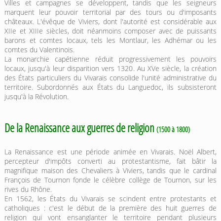
Villes et campagnes se développent, tandis que les seigneurs
marquent leur pouvoir territorial par des tours ou d'imposants
châteaux. L'évêque de Viviers, dont l'autorité est considérable aux
XIIe et XIIIe siècles, doit néanmoins composer avec de puissants
barons et comtes locaux, tels les Montlaur, les Adhémar ou les
comtes du Valentinois.
La monarchie capétienne réduit progressivement les pouvoirs
locaux, jusqu'à leur disparition vers 1320. Au XVe siècle, la création
des États particuliers du Vivarais consolide l'unité administrative du
territoire. Subordonnés aux États du Languedoc, ils subsisteront
jusqu'à la Révolution.
De la Renaissance aux guerres de religion
(1500 à 1800)
La Renaissance est une période animée en Vivarais. Noël Albert,
percepteur d'impôts converti au protestantisme, fait bâtir la
magnifique maison des Chevaliers à Viviers, tandis que le cardinal
François de Tournon fonde le célèbre collège de Tournon, sur les
rives du Rhône.
En 1562, les États du Vivarais se scindent entre protestants et
catholiques : c'est le début de la première des huit guerres de
religion qui vont ensanglanter le territoire pendant plusieurs