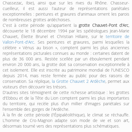
Chassezac, Ibie), ainsi que sur les rives du Rhône. Chasseur-
cueilleur, il est aussi l'auteur de représentations pariétales
exceptionnelles : peintures et gravures d'animaux ornent les parois
de nombreuses grottes ardéchoises.
C'est à cette période qu'appartient la
grotte Chauvet-Pont d'Arc
,
découverte le 18 décembre 1994 par les spéléologues Jean-Marie
Chauvet, Éliette Brunel et Christian Hillaire, sur le
territoire de
Vallon-Pont-d'Arc
. Ses peintures et gravures, parmi lesquelles la
célèbre « Vénus au bison », comptent parmi les plus anciennes
représentations picturales connues au monde : certaines datent de
plus de 36 000 ans. Restée scellée par un éboulement pendant
environ 20 000 ans, la grotte doit sa conservation exceptionnelle à
cet isolement. Elle est inscrite au patrimoine mondial de l'UNESCO
depuis 2014, mais reste fermée au public pour des raisons de
conservation. Sa réplique,
la Grotte Chauvet 2 Ardèche
, permet aux
visiteurs d'en découvrir les trésors.
D'autres sites témoignent de cette richesse artistique : les grottes
d'Ebbou et de la Tête du Lion comptent parmi les plus importantes
du territoire, qui recèle plus d'un millier d'images pariétales sur
l'ensemble des gorges de l'Ardèche.
À la fin de cette période (l'Épipaléolithique), le climat se réchauffe.
L'homme de Cro-Magnon adapte son mode de vie et son art,
désormais tourné vers des représentations plus schématiques.