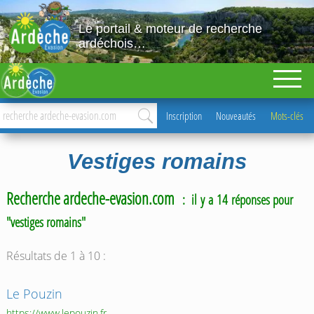
Le portail & moteur de recherche
ardéchois…
Inscription
Nouveautés
Mots-clés
Vestiges romains
Recherche ardeche-evasion.com
: il y a 14 réponses pour
"vestiges romains"
Résultats de 1 à 10 :
Le Pouzin
https://www.lepouzin.fr