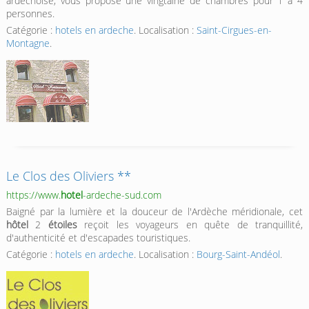
ardéchoise, vous propose une vingtaine de chambres pour 1 à 4
personnes.
Catégorie :
hotels en ardeche
. Localisation :
Saint-Cirgues-en-
Montagne
.
Le Clos des Oliviers **
https://www.
hotel
-ardeche-sud.com
Baigné par la lumière et la douceur de l'Ardèche méridionale, cet
hôtel
2
étoiles
reçoit les voyageurs en quête de tranquillité,
d'authenticité et d'escapades touristiques.
Catégorie :
hotels en ardeche
. Localisation :
Bourg-Saint-Andéol
.