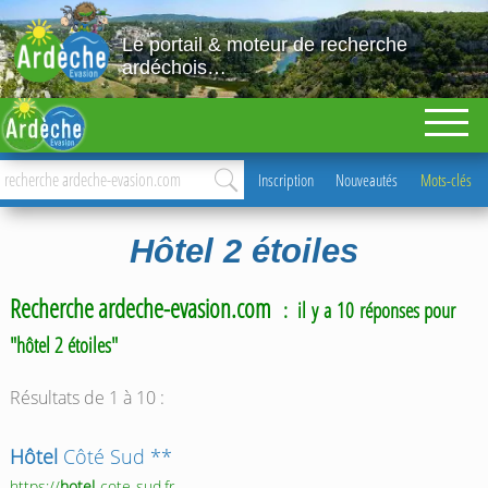
Le portail & moteur de recherche
ardéchois…
Inscription
Nouveautés
Mots-clés
Hôtel 2 étoiles
Recherche ardeche-evasion.com
: il y a 10 réponses pour
"hôtel 2 étoiles"
Résultats de 1 à 10 :
Hôtel
Côté Sud **
https://
hotel
-cote-sud.fr