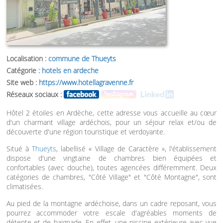
Localisation :
commune de Thueyts
Catégorie :
hotels en ardeche
Site web :
https://www.hotellagravenne.fr
Réseaux sociaux :
Hôtel 2 étoiles en Ardèche, cette adresse vous accueille au cœur
d'un charmant village ardéchois, pour un séjour relax et/ou de
découverte d'une région touristique et verdoyante.
Situé à
Thueyts
, labellisé « Village de Caractère », l'établissement
dispose d'une vingtaine de chambres bien équipées et
confortables (avec douche), toutes agencées différemment. Deux
catégories de chambres, "Côté Village" et "Côté Montagne", sont
climatisées.
Au pied de la montagne ardéchoise, dans un cadre reposant, vous
pourrez accommoder votre escale d'agréables moments de
détente et de baignade. En effet, une piscine extérieure avec vue