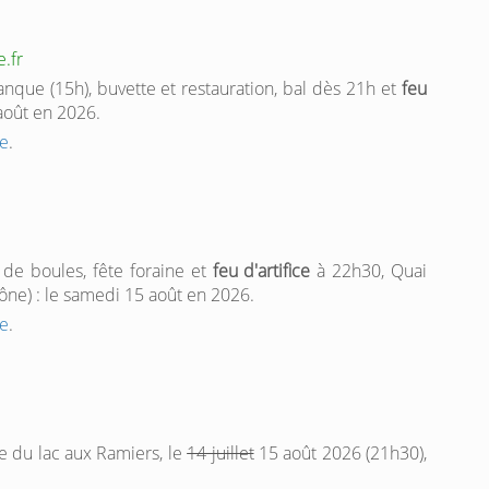
.fr
anque (15h), buvette et restauration, bal dès 21h et
feu
août en 2026.
e
.
de boules, fête foraine et
feu d'artifice
à 22h30, Quai
ône) : le samedi 15 août en 2026.
e
.
e du lac aux Ramiers, le
14 juillet
15 août 2026 (21h30),