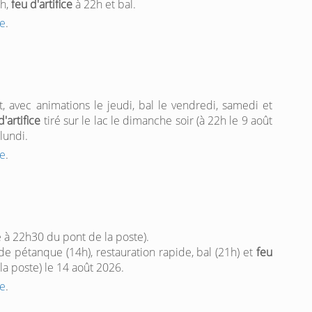
7h,
feu d'artifice
à 22h et bal.
e
.
, avec animations le jeudi, bal le vendredi, samedi et
d'artifice
tiré sur le lac le dimanche soir (à 22h le 9 août
lundi.
e
.
iré à 22h30 du pont de la poste).
e pétanque (14h), restauration rapide, bal (21h) et
feu
la poste) le 14 août 2026.
e
.