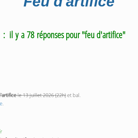
Feu d'artifice
m
: il y a 78 réponses pour "feu d'artifice"
'artifice
le 13 juillet 2026 (22h)
et bal.
e
.
fr