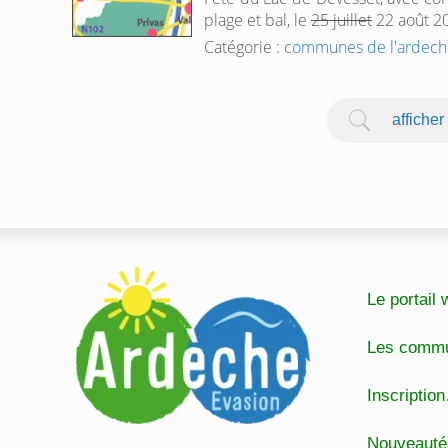
plage et bal, le
25 juillet
22 août 2
Catégorie :
communes de l'ardech
afficher
Le portai
Les comm
Inscripti
Nouveaut