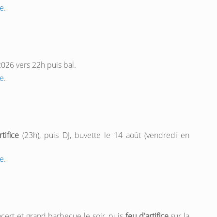
e
.
026 vers 22h puis bal.
e
.
rtifice
(23h), puis DJ, buvette le 14 août (vendredi en
e
.
cert et grand barbecue le soir, puis
feu d'artifice
sur la