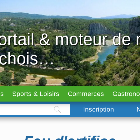
ortail & moteur de
échois…
ts
Sports & Loisirs
Commerces
Gastron
Inscription
N