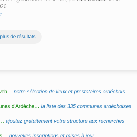
026.
e
.
 plus de résultats
l web…
notre sélection de lieux et prestataires ardéchois
unes d'Ardèche…
la liste des 335 communes ardéchoises
on…
ajoutez gratuitement votre structure aux recherches
és…
nouvelles inscriptions et mises à jour