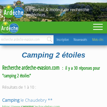
Le portail & moteur de recherche
ardéchois…
Inscription
Nouveautés
Mots-clés
Camping 2 étoiles
Recherche ardeche-evasion.com
: il y a 30 réponses pour
"camping 2 étoiles"
Résultats de 1 à 10 :
Camping
le Chaudebry **
https://www.
camping
-lechaudebry.com