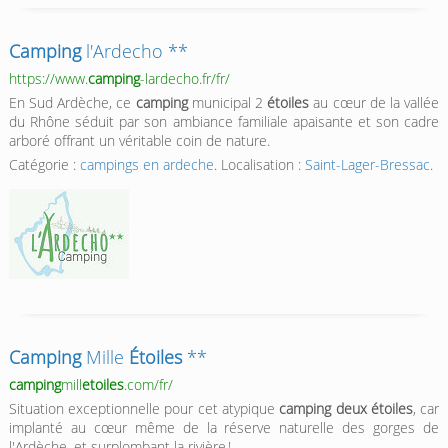
Camping
l'Ardecho **
https://www.
camping
-lardecho.fr/fr/
En Sud Ardèche, ce
camping
municipal 2
étoiles
au cœur de la vallée
du Rhône séduit par son ambiance familiale apaisante et son cadre
arboré offrant un véritable coin de nature.
Catégorie :
campings en ardeche
. Localisation :
Saint-Lager-Bressac
.
Camping
Mille
Étoiles
**
camping
mill
etoiles
.com/fr/
Situation exceptionnelle pour cet atypique
camping deux étoiles
, car
implanté au cœur même de la réserve naturelle des gorges de
l'Ardèche, et surplombant la rivière !