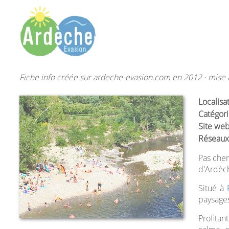
Fiche info créée sur ardeche-evasion.com en 2012 · mise à
Localisa
Catégori
Site web
Réseaux
Pas cher
d'Ardèch
Situé à
paysages 
Profitan