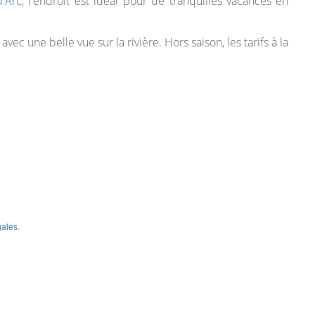
d'Arc
, l'endroit est idéal pour de tranquilles vacances en
 une belle vue sur la rivière. Hors saison, les tarifs à la
gales
.