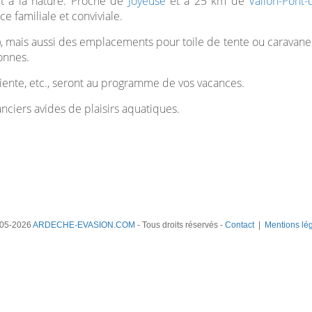
et à la nature. Proche de
Joyeuse
et à 25 km de
Vallon-Pont-
e familiale et conviviale.
ais aussi des emplacements pour toile de tente ou caravane avec
onnes.
rniente, etc., seront au programme de vos vacances.
anciers avides de plaisirs aquatiques.
05-2026
ARDECHE-EVASION.COM
- Tous droits réservés -
Contact
|
Mentions lé