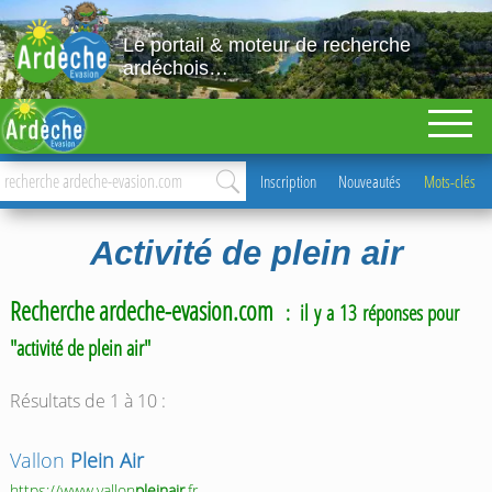
Le portail & moteur de recherche
ardéchois…
Inscription
Nouveautés
Mots-clés
Activité de plein air
Recherche ardeche-evasion.com
: il y a 13 réponses pour
"activité de plein air"
Résultats de 1 à 10 :
Vallon
Plein Air
https://www.vallon
pleinair
.fr