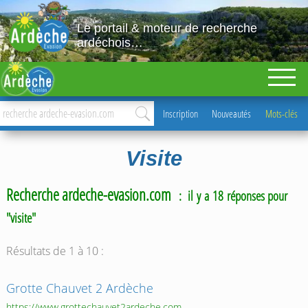
Le portail & moteur de recherche
ardéchois…
Inscription
Nouveautés
Mots-clés
Visite
Recherche ardeche-evasion.com
: il y a 18 réponses pour
"visite"
Résultats de 1 à 10 :
Grotte Chauvet 2 Ardèche
https://www.grottechauvet2ardeche.com