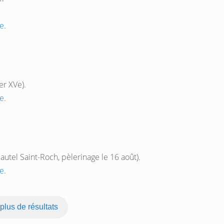
e
.
er XVe).
e
.
 autel Saint-Roch, pèlerinage le 16 août).
e
.
 plus de résultats