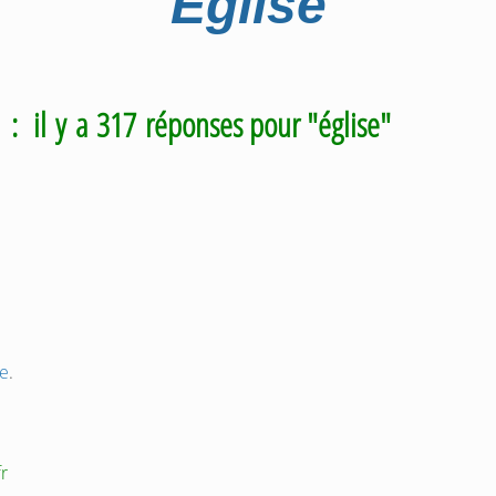
Église
m
: il y a 317 réponses pour "église"
e
.
fr