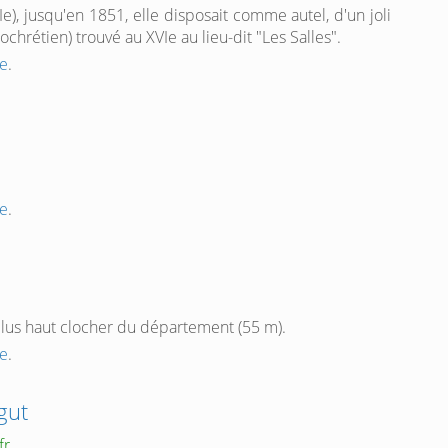
e), jusqu'en 1851, elle disposait comme autel, d'un joli
hrétien) trouvé au XVIe au lieu-dit "Les Salles".
e
.
e
.
plus haut clocher du département (55 m).
e
.
gut
fr