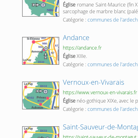
Église
romane Saint-Maurice (fin XI
sarcophage de marbre blanc (paléoc
Catégorie :
communes de l'ardech
Andance
https://andance.fr
Église
XIIIe.
Catégorie :
communes de l'ardech
Vernoux-en-Vivarais
https://www.vernoux-en-vivarais.fr
Église
néo-gothique XIXe, avec le 
Catégorie :
communes de l'ardech
Saint-Sauveur-de-Monta
https://saint-sauveur-de-montagut.