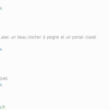
e
.
, avec un beau clocher à peigne et un portail classé
e
.
que).
e
.
.fr