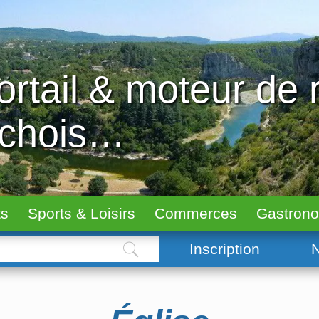
ortail & moteur de
échois…
ts
Sports & Loisirs
Commerces
Gastron
Inscription
N