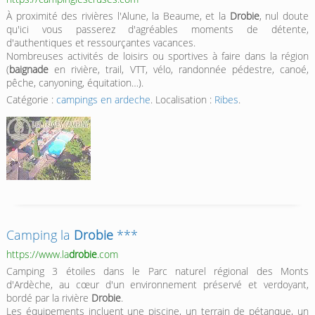
À proximité des rivières l'Alune, la Beaume, et la
Drobie
, nul doute
qu'ici vous passerez d'agréables moments de détente,
d'authentiques et ressourçantes vacances.
Nombreuses activités de loisirs ou sportives à faire dans la région
(
baignade
en rivière, trail, VTT, vélo, randonnée pédestre, canoé,
pêche, canyoning, équitation…).
Catégorie :
campings en ardeche
. Localisation :
Ribes
.
Camping la
Drobie
***
https://www.la
drobie
.com
Camping 3 étoiles dans le Parc naturel régional des Monts
d'Ardèche, au cœur d'un environnement préservé et verdoyant,
bordé par la rivière
Drobie
.
Les équipements incluent une piscine, un terrain de pétanque, un