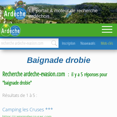
Le portail & moteur de recherche
ardéchois…
Inscription
Nouveautés
Mots-clés
Baignade drobie
Recherche ardeche-evasion.com
: il y a 5 réponses pour
"baignade drobie"
Résultats de 1 à 5 :
Camping les Cruses ***
https://campinglescruses.com