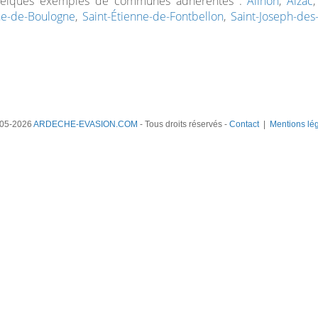
uelques exemples de communes adhérentes :
Ailhon
,
Aizac
ne-de-Boulogne
,
Saint-Étienne-de-Fontbellon
,
Saint-Joseph-des
05-2026
ARDECHE-EVASION.COM
- Tous droits réservés -
Contact
|
Mentions lé