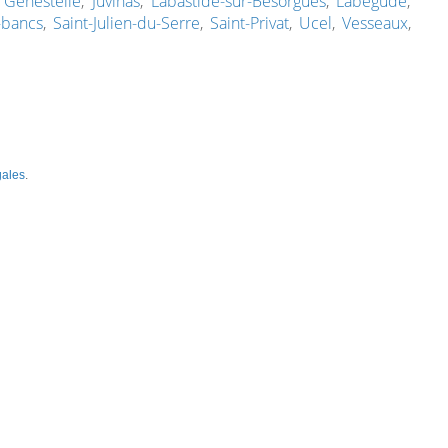
,
Genestelle
,
Juvinas
,
Labastide-sur-Bésorgues
,
Labégude
,
-bancs
,
Saint-Julien-du-Serre
,
Saint-Privat
,
Ucel
,
Vesseaux
,
gales
.