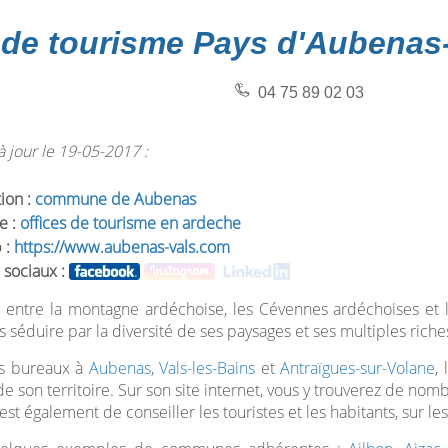
 de tourisme Pays d'Aubenas
04 75 89 02 03
 jour le 19-05-2017 :
tion :
commune de Aubenas
e :
offices de tourisme en ardeche
 :
https://www.aubenas-vals.com
 sociaux :
 entre la montagne ardéchoise, les Cévennes ardéchoises et l
s séduire par la diversité de ses paysages et ses multiples riches
s bureaux à
Aubenas
,
Vals-les-Bains
et
Antraïgues-sur-Volane
,
de son territoire. Sur son site internet, vous y trouverez de nomb
st également de conseiller les touristes et les habitants, sur les