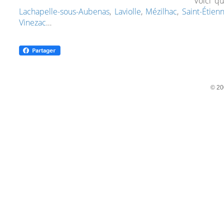
Voici q
Lachapelle-sous-Aubenas
,
Laviolle
,
Mézilhac
,
Saint-Étien
Vinezac
…
© 20