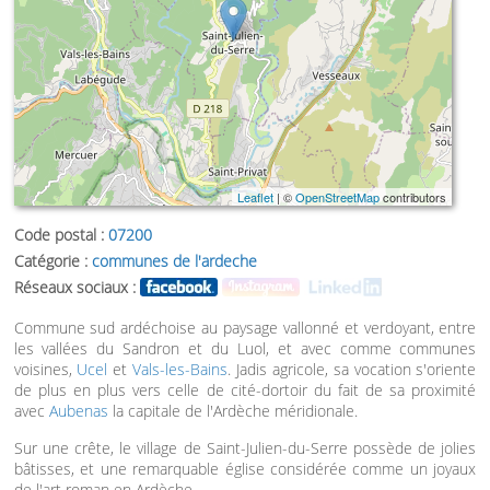
Leaflet
| ©
OpenStreetMap
contributors
Code postal :
07200
Catégorie :
communes de l'ardeche
Réseaux sociaux :
Commune sud ardéchoise au paysage vallonné et verdoyant, entre
les vallées du Sandron et du Luol, et avec comme communes
voisines,
Ucel
et
Vals-les-Bains
. Jadis agricole, sa vocation s'oriente
de plus en plus vers celle de cité-dortoir du fait de sa proximité
avec
Aubenas
la capitale de l'Ardèche méridionale.
Sur une crête, le village de Saint-Julien-du-Serre possède de jolies
bâtisses, et une remarquable église considérée comme un joyaux
de l'art roman en Ardèche.