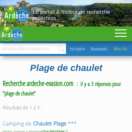
Le portail & moteur de recherche
ardéchois…
Inscription
Nouveautés
Mots-clés
Plage de chaulet
Recherche ardeche-evasion.com
: il y a 3 réponses pour
"plage de chaulet"
Résultats de 1 à 3 :
Camping de
Chaulet
-
Plage
***
https://www.camping
chauletplage
.fr