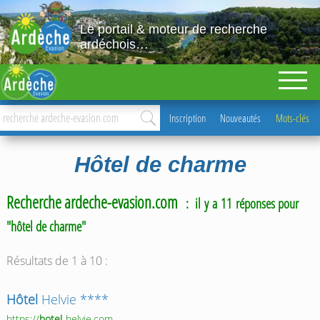
Le portail & moteur de recherche
ardéchois…
Inscription
Nouveautés
Mots-clés
Hôtel de charme
Recherche ardeche-evasion.com
: il y a 11 réponses pour
"hôtel de charme"
Résultats de 1 à 10 :
Hôtel
Helvie ****
https://
hotel
-helvie.com