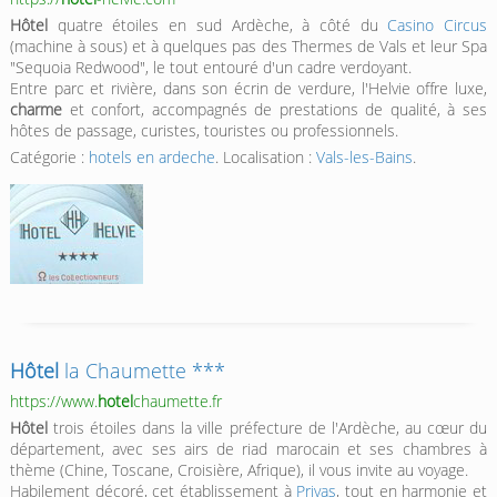
Hôtel
quatre étoiles en sud Ardèche, à côté du
Casino Circus
(machine à sous) et à quelques pas des Thermes de Vals et leur Spa
"Sequoia Redwood", le tout entouré d'un cadre verdoyant.
Entre parc et rivière, dans son écrin de verdure, l'Helvie offre luxe,
charme
et confort, accompagnés de prestations de qualité, à ses
hôtes de passage, curistes, touristes ou professionnels.
Catégorie :
hotels en ardeche
. Localisation :
Vals-les-Bains
.
Hôtel
la Chaumette ***
https://www.
hotel
chaumette.fr
Hôtel
trois étoiles dans la ville préfecture de l'Ardèche, au cœur du
département, avec ses airs de riad marocain et ses chambres à
thème (Chine, Toscane, Croisière, Afrique), il vous invite au voyage.
Habilement décoré, cet établissement à
Privas
, tout en harmonie et