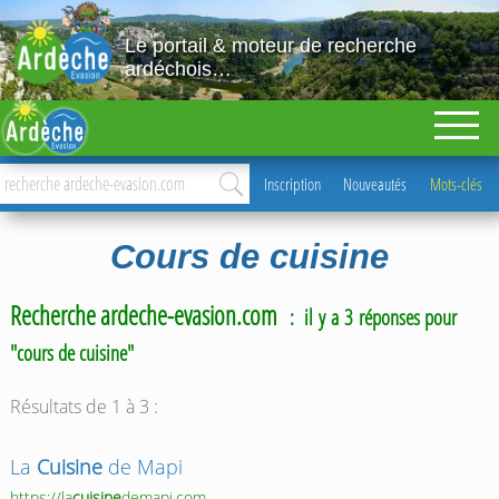
Le portail & moteur de recherche
ardéchois…
Inscription
Nouveautés
Mots-clés
Cours de cuisine
Recherche ardeche-evasion.com
: il y a 3 réponses pour
"cours de cuisine"
Résultats de 1 à 3 :
La
Cuisine
de Mapi
https://la
cuisine
demapi.com